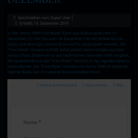
Geschrieben von:
Super User
Erstellt: 13. Dezember 2019
In der "Anno 1800 Free Week" kann das Aufbauspiel vom 11.
Dezember (12 Uhr) bis zum 18. Dezember (18 Uhr) kostenlos via
Uplay und dem Epic Games Store auf PC ausprobiert werden. Die
"Free Week"-Version enthält dabei jedoch keine Inhalte aus dem
Season Pass. Zudem ist es aus technischen Gründen nicht möglich,
die Spielstände aus der "Free Week"-Version in das reguläre Spiel zu
übernehmen. Die "Free Week"-Version von Anno 1800 ist dabei ein
eigener Build, den ihr seperat herunterladen müsst.
Meine Kommentare
Abonnieren
RSS