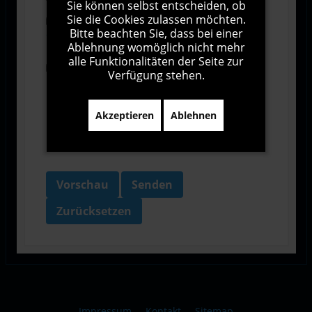
Sie können selbst entscheiden, ob
Sie die Cookies zulassen möchten.
Ich stimme den Allgemeinen
Bitte beachten Sie, dass bei einer
Geschäftsbedingungen zu.
Ablehnung womöglich nicht mehr
alle Funktionalitäten der Seite zur
Ich bin damit einverstanden, dass diese Website
Verfügung stehen.
meine Daten über dieses Formular erhebt.
Akzeptieren
Ablehnen
Vorschau
Senden
Zurücksetzen
Impressum
Kontakt
Sitemap