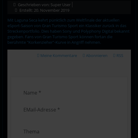
Geschrieben von:
Super User
Erstellt: 20. November 2019
Mit Laguna Seca kehrt pünktlich zum Weltfinale der aktuellen
eSport-Saison von Gran Turismo Sport ein Klassiker zurück in das
Streckenportfolio. Dies haben Sony und Polyphony Digital bekannt
gegeben. Fans von Gran Turismo Sport können fortan die
berühmte "Korkenzieher"-Kurve in Angriff nehmen.
Meine Kommentare
Abonnieren
RSS