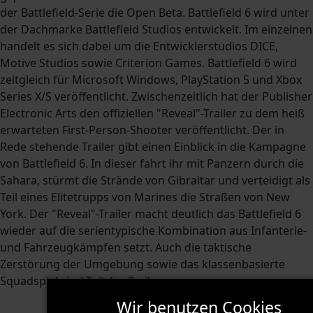
der Battlefield-Serie die Open Beta. Battlefield 6 wird unter
der Dachmarke Battlefield Studios entwickelt. Im einzelnen
handelt es sich dabei um die Entwicklerstudios DICE,
Motive Studios sowie Criterion Games. Battlefield 6 wird
zeitgleich für Microsoft Windows, PlayStation 5 und Xbox
Series X/S veröffentlicht. Zwischenzeitlich hat der Publisher
Electronic Arts den offiziellen "Reveal"-Trailer zu dem heiß
erwarteten First-Person-Shooter veröffentlicht. Der in
Rede stehende Trailer gibt einen Einblick in die Kampagne
von Battlefield 6. In dieser fahrt ihr mit Panzern durch die
Sahara, stürmt die Strände von Gibraltar und verteidigt als
Teil eines Elitetrupps von Marines die Straßen von New
York. Der "Reveal"-Trailer macht deutlich das Battlefield 6
wieder auf die serientypische Kombination aus Infanterie-
und Fahrzeugkämpfen setzt. Auch die taktische
Zerstörung der Umgebung sowie das klassenbasierte
Squadspiel sind Teil des Trailers.
Wir benutzen Cookies
Meine Kommentare
Abonnieren
RSS