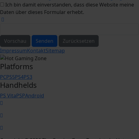
Ich bin damit einverstanden, dass diese Website meine
Daten über dieses Formular erhebt.
Vorschau
Senden
Zurücksetzen
Impressum
Kontakt
Sitemap
Platforms
PC
PS5
PS4
PS3
Handhelds
PS Vita
PSP
Android