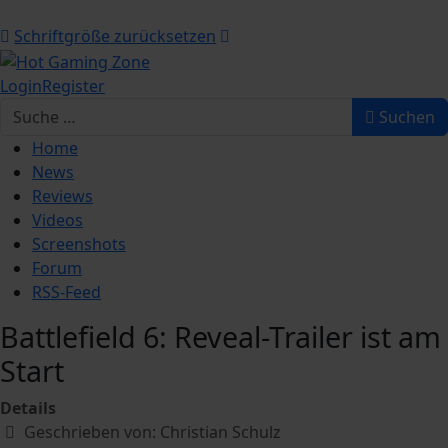
Schriftgröße zurücksetzen
Login
Register
Suchen
Suchen
Home
News
Reviews
Videos
Screenshots
Forum
RSS-Feed
Battlefield 6: Reveal-Trailer ist am
Start
Details
Geschrieben von:
Christian Schulz