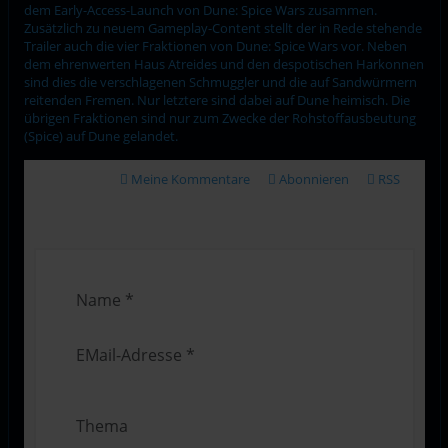
dem Early-Access-Launch von Dune: Spice Wars zusammen.
Zusätzlich zu neuem Gameplay-Content stellt der in Rede stehende
Trailer auch die vier Fraktionen von Dune: Spice Wars vor. Neben
dem ehrenwerten Haus Atreides und den despotischen Harkonnen
sind dies die verschlagenen Schmuggler und die auf Sandwürmern
reitenden Fremen. Nur letztere sind dabei auf Dune heimisch. Die
übrigen Fraktionen sind nur zum Zwecke der Rohstoffausbeutung
(Spice) auf Dune gelandet.
Meine Kommentare
Abonnieren
RSS