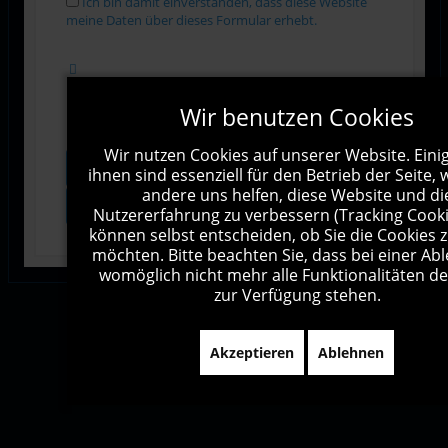
Ich bin damit einverstanden, dass diese Website
meine Daten über dieses Formular erhebt.
Wir benutzen Cookies
Wir nutzen Cookies auf unserer Website. Eini
Vorschau
Senden
ihnen sind essenziell für den Betrieb der Seite,
andere uns helfen, diese Website und di
Zurücksetzen
Nutzererfahrung zu verbessern (Tracking Cookie
können selbst entscheiden, ob Sie die Cookies 
möchten. Bitte beachten Sie, dass bei einer A
womöglich nicht mehr alle Funktionalitäten de
zur Verfügung stehen.
Impressum
Kontakt
Sitemap
Akzeptieren
Ablehnen