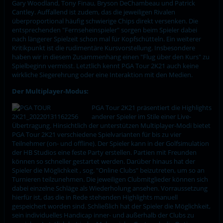
Gary Woodland, Tony Finau, Bryson DeChambeau und Patrick
Cantley. Auffallend ist zudem, das die jeweiligen Rivalen
überproportional häufig schwierige Chips direkt versenken. Die
entsprechenden "Fernseheinspieler" sorgen beim Spieler dabei
nach längerer Spielzeit schon mal für Kopfschütteln. Ein weiterer
Kritikpunkt ist die rudimentäre Kursvorstellung. Insbesondere
haben wir in diesem Zusammenhang einen "Flug über den Kurs" zu
Spielbeginn vermisst. Letztlich kennt PGA Tour 2K21 auch keine
wirkliche Siegerehrung oder eine Interaktion mit den Medien.
Der Multiplayer-Modus:
PGA Tour 2K21 präsentiert die Highlights
anderer Spieler im Stile einer Live-
Übertragung. Hinsichtlich der unterstützen Multiplayer-Modi bietet
PGA Tour 2K21 verschiedene Spielvarianten für bis zu vier
Teilnehmer (on- und offline). Der Spieler kann in der Golfsimulation
der HB Studios eine feste Party erstellen. Partien mit Freunden
können so schneller gestartet werden. Darüber hinaus hat der
Spieler die Möglichkeit , sog. "Online Clubs" beizutreten, um so an
Turnieren teilzunehmen. Die jeweiligen Clubmitglieder können sich
dabei einzelne Schläge als Wiederholung ansehen. Vorraussetzung
hierfür ist, das die in Rede stehenden Highlights manuell
gespeichert worden sind. Schließlich hat der Spieler die Möglichkeit,
sein individuelles Handicap inner- und außerhalb der Clubs zu