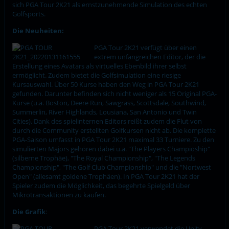
sich PGA Tour 2K21 als ernstzunehmende Simulation des echten
Golfsports.
Die Neuheiten:
PGA Tour 2K21 verfügt über einen
extrem unfangreichen Editor, der die
Erstellung eines Avatars als virtuelles Ebenbild ihrer selbst
ermöglicht. Zudem bietet die Golfsimulation eine riesige
Kursauswahl. Über 50 Kurse haben den Weg in PGA Tour 2K21
gefunden. Darunter befinden sich nicht weniger als 15 Original PGA-
Kurse (u.a. Boston, Deere Run, Sawgrass, Scottsdale, Southwind,
Summerlin, River Highlands, Lousiana, San Antonio und Twin
Cities). Dank des spielinternen Editors reißt zudem die Flut von
durch die Community erstellten Golfkursen nicht ab. Die komplette
PGA-Saison umfasst in PGA Tour 2K21 maximal 33 Turniere. Zu den
simulierten Majors gehören dabei u.a. "The Players Champioship"
(silberne Trophäe), "The Royal Championship", "The Legends
Championship", "The Golf Club Championship" und die "Nortwest
Open" (allesamt goldene Trophäen). In PGA Tour 2K21 hat der
Spieler zudem die Möglichkeit, das begehrte Spielgeld über
Mikrotransaktionen zu kaufen.
Die Grafik
:
PGA Tour 2K21 verwendet die Unity-