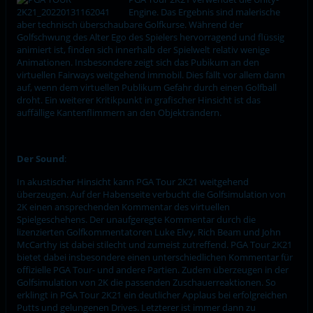
Engine. Das Ergebnis sind malerische
aber technisch überschaubare Golfkurse. Während der
Golfschwung des Alter Ego des Spielers hervorragend und flüssig
animiert ist, finden sich innerhalb der Spielwelt relativ wenige
Animationen. Insbesondere zeigt sich das Pubikum an den
virtuellen Fairways weitgehend immobil. Dies fällt vor allem dann
auf, wenn dem virtuellen Publikum Gefahr durch einen Golfball
droht. Ein weiterer Kritikpunkt in grafischer Hinsicht ist das
auffällige Kantenflimmern an den Objekträndern.
Der Sound
:
In akustischer Hinsicht kann PGA Tour 2K21 weitgehend
überzeugen. Auf der Habenseite verbucht die Golfsimulation von
2K einen ansprechenden Kommentar des virtuellen
Spielgeschehens. Der unaufgeregte Kommentar durch die
lizenzierten Golfkommentatoren Luke Elvy, Rich Beam und John
McCarthy ist dabei stilecht und zumeist zutreffend. PGA Tour 2K21
bietet dabei insbesondere einen unterschiedlichen Kommentar für
offizielle PGA Tour- und andere Partien. Zudem überzeugen in der
Golfsimulation von 2K die passenden Zuschauerreaktionen. So
erklingt in PGA Tour 2K21 ein deutlicher Applaus bei erfolgreichen
Putts und gelungenen Drives. Letzterer ist immer dann zu