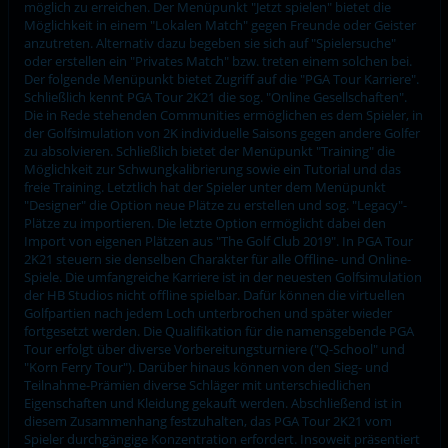
möglich zu erreichen. Der Menüpunkt "Jetzt spielen" bietet die
Möglichkeit in einem "Lokalen Match" gegen Freunde oder Geister
anzutreten. Alternativ dazu begeben sie sich auf "Spielersuche"
oder erstellen ein "Privates Match" bzw. treten einem solchen bei.
Der folgende Menüpunkt bietet Zugriff auf die "PGA Tour Karriere".
Schließlich kennt PGA Tour 2K21 die sog. "Online Gesellschaften".
Die in Rede stehenden Communities ermöglichen es dem Spieler, in
der Golfsimulation von 2K individuelle Saisons gegen andere Golfer
zu absolvieren. Schließlich bietet der Menüpunkt "Training" die
Möglichkeit zur Schwungkalibrierung sowie ein Tutorial und das
freie Training. Letztlich hat der Spieler unter dem Menüpunkt
"Designer" die Option neue Plätze zu erstellen und sog. "Legacy"-
Plätze zu importieren. Die letzte Option ermöglicht dabei den
Import von eigenen Plätzen aus "The Golf Club 2019". In PGA Tour
2K21 steuern sie denselben Charakter für alle Offline- und Online-
Spiele. Die umfangreiche Karriere ist in der neuesten Golfsimulation
der HB Studios nicht offline spielbar. Dafür können die virtuellen
Golfpartien nach jedem Loch unterbrochen und später wieder
fortgesetzt werden. Die Qualifikation für die namensgebende PGA
Tour erfolgt über diverse Vorbereitungsturniere ("Q-School" und
"Korn Ferry Tour"). Darüber hinaus können von den Sieg- und
Teilnahme-Prämien diverse Schläger mit unterschiedlichen
Eigenschaften und Kleidung gekauft werden. Abschließend ist in
diesem Zusammenhang festzuhalten, das PGA Tour 2K21 vom
Spieler durchgängige Konzentration erfordert. Insoweit präsentiert