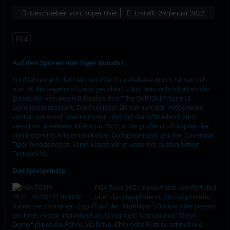
Geschrieben von:
Super User
Erstellt: 29. Januar 2022
PS4
Auf den Spuren von Tiger Woods !
Fünf Jahre nach dem letzten PGA Tour-Release durch EA hat sich
nun 2K die begehrte Lizenz gesichert. Zwischenzeitlich hatten die
Entwickler von den HB Studios ihre "The Golf Club"-Serie (3
Serienteile) etabliert. Der Publisher 2K hat nun den mittlerweile
vierten Serienteil übernommen und mit der offiziellen Lizenz
versehen. Inwieweit PGA Tour 2K21 in die großen Fußstapfen der
von Electronic Arts entwickelten Golfspiele rund um den Coverstar
Tiger Woods treten kann, klären wir in unserem ausführlichen
Testbericht.
Das Spielprinzip:
PGA Tour 2K21 steuert sich komfortabel
über das Hauptmenü. Im Hauptmenü
haben sie zum einen Zugriff auf die "MyPlayer"-Option. Hier passen
sie ihren Avatar individuell an. Unter dem Menüpunkt "Divot
Derby" gilt es die Fahne via Drive, Chip oder Putt so schnell wie