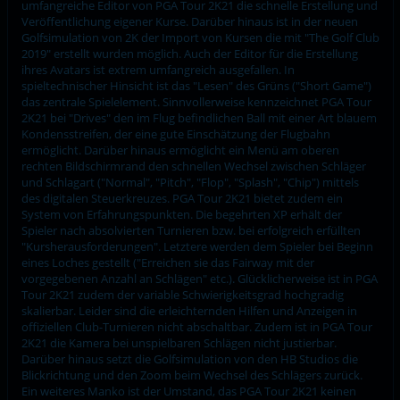
umfangreiche Editor von PGA Tour 2K21 die schnelle Erstellung und
Veröffentlichung eigener Kurse. Darüber hinaus ist in der neuen
Golfsimulation von 2K der Import von Kursen die mit "The Golf Club
2019" erstellt wurden möglich. Auch der Editor für die Erstellung
ihres Avatars ist extrem umfangreich ausgefallen. In
spieltechnischer Hinsicht ist das "Lesen" des Grüns ("Short Game")
das zentrale Spielelement. Sinnvollerweise kennzeichnet PGA Tour
2K21 bei "Drives" den im Flug befindlichen Ball mit einer Art blauem
Kondensstreifen, der eine gute Einschätzung der Flugbahn
ermöglicht. Darüber hinaus ermöglicht ein Menü am oberen
rechten Bildschirmrand den schnellen Wechsel zwischen Schläger
und Schlagart ("Normal", "Pitch", "Flop", "Splash", "Chip") mittels
des digitalen Steuerkreuzes. PGA Tour 2K21 bietet zudem ein
System von Erfahrungspunkten. Die begehrten XP erhält der
Spieler nach absolvierten Turnieren bzw. bei erfolgreich erfüllten
"Kursherausforderungen". Letztere werden dem Spieler bei Beginn
eines Loches gestellt ("Erreichen sie das Fairway mit der
vorgegebenen Anzahl an Schlägen" etc.). Glücklicherweise ist in PGA
Tour 2K21 zudem der variable Schwierigkeitsgrad hochgradig
skalierbar. Leider sind die erleichternden Hilfen und Anzeigen in
offiziellen Club-Turnieren nicht abschaltbar. Zudem ist in PGA Tour
2K21 die Kamera bei unspielbaren Schlägen nicht justierbar.
Darüber hinaus setzt die Golfsimulation von den HB Studios die
Blickrichtung und den Zoom beim Wechsel des Schlägers zurück.
Ein weiteres Manko ist der Umstand, das PGA Tour 2K21 keinen