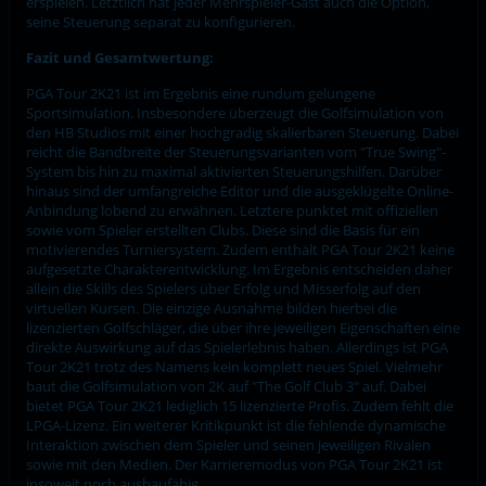
erspielen. Letztlich hat jeder Mehrspieler-Gast auch die Option,
seine Steuerung separat zu konfigurieren.
Fazit und Gesamtwertung:
PGA Tour 2K21 ist im Ergebnis eine rundum gelungene
Sportsimulation. Insbesondere überzeugt die Golfsimulation von
den HB Studios mit einer hochgradig skalierbaren Steuerung. Dabei
reicht die Bandbreite der Steuerungsvarianten vom "True Swing"-
System bis hin zu maximal aktivierten Steuerungshilfen. Darüber
hinaus sind der umfangreiche Editor und die ausgeklügelte Online-
Anbindung lobend zu erwähnen. Letztere punktet mit offiziellen
sowie vom Spieler erstellten Clubs. Diese sind die Basis für ein
motivierendes Turniersystem. Zudem enthält PGA Tour 2K21 keine
aufgesetzte Charakterentwicklung. Im Ergebnis entscheiden daher
allein die Skills des Spielers über Erfolg und Misserfolg auf den
virtuellen Kursen. Die einzige Ausnahme bilden hierbei die
lizenzierten Golfschläger, die über ihre jeweiligen Eigenschaften eine
direkte Auswirkung auf das Spielerlebnis haben. Allerdings ist PGA
Tour 2K21 trotz des Namens kein komplett neues Spiel. Vielmehr
baut die Golfsimulation von 2K auf "The Golf Club 3" auf. Dabei
bietet PGA Tour 2K21 lediglich 15 lizenzierte Profis. Zudem fehlt die
LPGA-Lizenz. Ein weiterer Kritikpunkt ist die fehlende dynamische
Interaktion zwischen dem Spieler und seinen jeweiligen Rivalen
sowie mit den Medien. Der Karrieremodus von PGA Tour 2K21 ist
insoweit noch ausbaufähig.