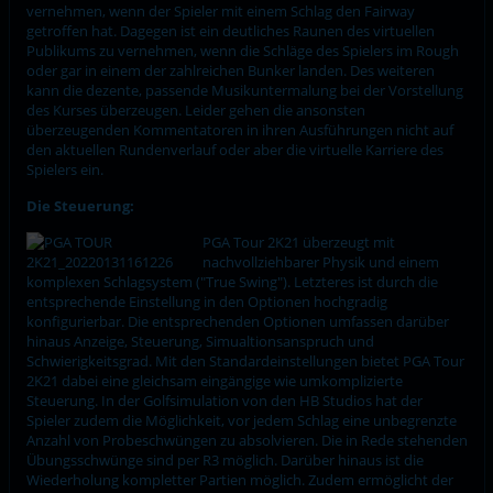
vernehmen, wenn der Spieler mit einem Schlag den Fairway
getroffen hat. Dagegen ist ein deutliches Raunen des virtuellen
Publikums zu vernehmen, wenn die Schläge des Spielers im Rough
oder gar in einem der zahlreichen Bunker landen. Des weiteren
kann die dezente, passende Musikuntermalung bei der Vorstellung
des Kurses überzeugen. Leider gehen die ansonsten
überzeugenden Kommentatoren in ihren Ausführungen nicht auf
den aktuellen Rundenverlauf oder aber die virtuelle Karriere des
Spielers ein.
Die Steuerung:
PGA Tour 2K21 überzeugt mit
nachvollziehbarer Physik und einem
komplexen Schlagsystem ("True Swing"). Letzteres ist durch die
entsprechende Einstellung in den Optionen hochgradig
konfigurierbar. Die entsprechenden Optionen umfassen darüber
hinaus Anzeige, Steuerung, Simualtionsanspruch und
Schwierigkeitsgrad. Mit den Standardeinstellungen bietet PGA Tour
2K21 dabei eine gleichsam eingängige wie umkomplizierte
Steuerung. In der Golfsimulation von den HB Studios hat der
Spieler zudem die Möglichkeit, vor jedem Schlag eine unbegrenzte
Anzahl von Probeschwüngen zu absolvieren. Die in Rede stehenden
Übungsschwünge sind per R3 möglich. Darüber hinaus ist die
Wiederholung kompletter Partien möglich. Zudem ermöglicht der