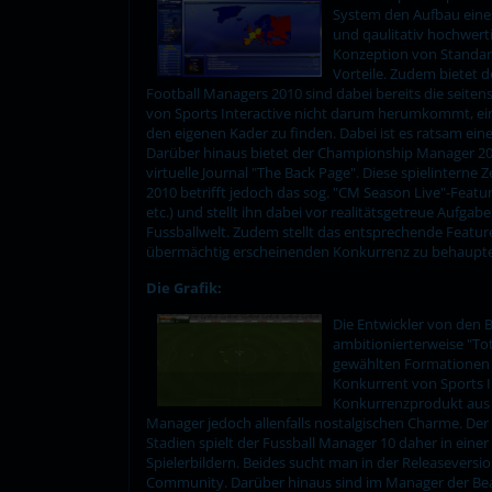
System den Aufbau eines
und qaulitativ hochwert
Konzeption von Standard
Vorteile. Zudem bietet
Football Managers 2010 sind dabei bereits die seite
von Sports Interactive nicht darum herumkommt, eine e
den eigenen Kader zu finden. Dabei ist es ratsam ein
Darüber hinaus bietet der Championship Manager 2010
virtuelle Journal "The Back Page". Diese spielintern
2010 betrifft jedoch das sog. "CM Season Live"-Featu
etc.) und stellt ihn dabei vor realitätsgetreue Auf
Fussballwelt. Zudem stellt das entsprechende Featur
übermächtig erscheinenden Konkurrenz zu behaupt
Die Grafik:
Die Entwickler von den 
ambitionierterweise "To
gewählten Formationen u
Konkurrent von Sports I
Konkurrenzprodukt aus d
Manager jedoch allenfalls nostalgischen Charme. Der 
Stadien spielt der Fussball Manager 10 daher in ein
Spielerbildern. Beides sucht man in der Releasevers
Community. Darüber hinaus sind im Manager der Beau