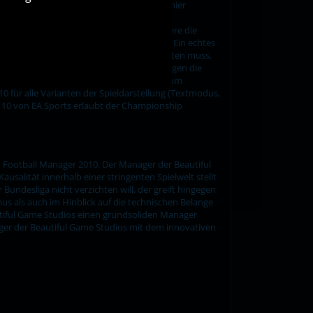
glaubwürdige Spielszenen. Allerdings ist hier
 Referenz bleibt. Insbesondere fallen im
Ball ins Aus laufen. Zudem sind insbesondere die
u einem sicheren Torerfolg führen würde. Ein echtes
riginalgetreue Wettbewerbsnamen verzichten muss.
Außerdem fehlen in einer Vielzahl von Ligen die
ellt entsprechend erweiterte Datensätze zum
für alle Varianten der Spieldarstellung (Textmodus,
r 10 von EA Sports erlaubt der Championship
 Football Manager 2010. Der Manager der Beautiful
alität innerhalb einer stringenten Spielwelt stellt
undesliga nicht verzichten will, der greift hingegen
s als auch im Hinblick auf die technischen Belange
autiful Game Studios einen grundsoliden Manager
ger der Beautiful Game Studios mit dem innovativen