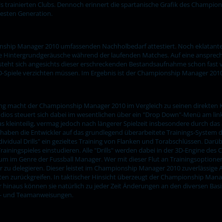
eils trainierten Clubs. Dennoch erinnert die spartanische Grafik des Champi
 neuesten Generation.
ship Manager 2010 umfassenden Nachholbedarf attestiert. Noch eklatanter g
ente Hintergrundgeräusche während der laufenden Matches. Auf eine anspre
rsteht sich angesichts dieser erschreckenden Bestandsaufnahme schon fast 
-Spiele verzichten müssen. Im Ergebnis ist der Championship Manager 2010 
rung macht der Championship Manager 2010 im Vergleich zu seinen direkten
dios steuert sich dabei im wesentlichen über ein "Drop Down"-Menü am li
as kleinteilig, vermag jedoch nach längerer Spielzeit insbesondere durch das
aben die Entwickler auf das grundlegend überarbeitete Trainings-System 
dividual Drills" ein gezieltes Training von Flanken und Torabschlüssen. Darüb
iningspieles einstudieren. Alle "Drills" werden dabei in der 3D-Engine de
 Novum im Genre der Fussball Manager. Wer mit dieser Flut an Trainingsoptione
r zu delegieren. Dieser leistet im Championship Manager 2010 zuverlässige 
nten zurückgreifen. In taktischer Hinsicht überzeugt der Championship Mana
 hinaus können sie natürlich zu jeder Zeit Änderungen an den diversen Ba
zel- und Teamanweisungen.