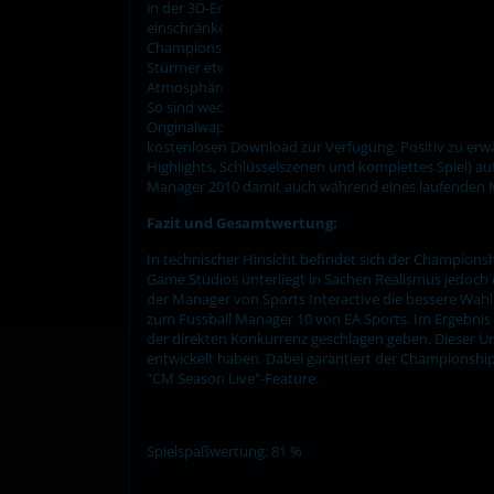
in der 3D-Engine. Die "Total Vision" getaufte 3D-Eng
einschränkend anzumerken, dass der Konkurrent von S
Championship Manager 2010 zu viele Tore nach Abprall
Stürmer etwas zu eigensinnig. Ihre Offensiv-Spieler
Atmosphäremanko ist darüber hinaus der Umstand, d
So sind weder die Bundesliga noch die europäischen
Originalwappen der betreffenden Vereine. Abhilfe sc
kostenlosen Download zur Verfügung. Positiv zu erw
Highlights, Schlüsselszenen und komplettes Spiel) a
Manager 2010 damit auch während eines laufenden M
Fazit und Gesamtwertung:
In technischer Hinsicht befindet sich der Champion
Game Studios unterliegt in Sachen Realismus jedoch 
der Manager von Sports Interactive die bessere Wahl 
zum Fussball Manager 10 von EA Sports. Im Ergebnis
der direkten Konkurrenz geschlagen geben. Dieser Um
entwickelt haben. Dabei garantiert der Championsh
"CM Season Live"-Feature.
Spielspaßwertung: 81 %