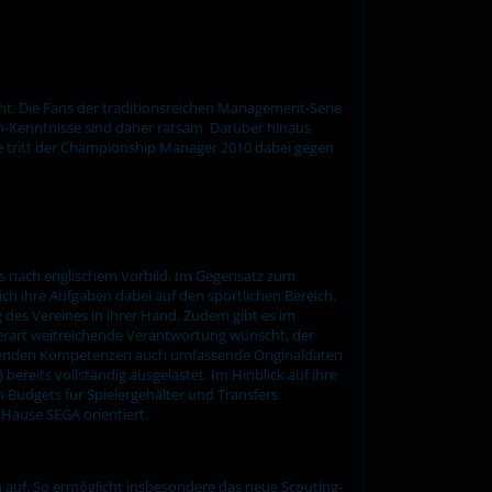
ht. Die Fans der traditionsreichen Management-Serie
n-Kenntnisse sind daher ratsam. Darüber hinaus
re tritt der Championship Manager 2010 dabei gegen
 nach englischem Vorbild. Im Gegensatz zum
ch ihre Aufgaben dabei auf den sportlichen Bereich.
 des Vereines in ihrer Hand. Zudem gibt es im
rart weitreichende Verantwortung wünscht, der
ichenden Kompetenzen auch umfassende Originaldaten
bereits vollständig ausgelastet. Im Hinblick auf ihre
Budgets für Spielergehälter und Transfers
 Hause SEGA orientiert.
auf. So ermöglicht insbesondere das neue Scouting-