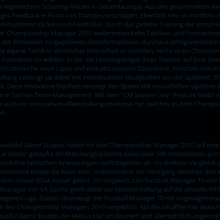
 regelrechten Scouting-Netzes in Gesamteuropa. Aus den gesammelten Kennt
iges Feedback in Form von Transfervorschlägen. Ebenfalls neu im Portfolio 
situationen (Ecken und Freistöße). Durch das gezielte Training der entspre
 der Championship Manager 2010 weiterentwickelte Taktiken und Formation
ns der Entwickler vorgegebenen Basisformationen durchaus erfolgsversprec
igene Taktik in akribischer Kleinarbeit zu erstellen, reicht es im Champion
e Formation zu wählen, in der die Leistungsträger ihres Teames auf ihrer jew
 zahlreiche neue Ligen und eine aktualisierte Datenbank. Ebenfalls neu i
e Zeitung versorgt sie dabei mit interessanten Neuigkeiten aus der Spielwel
re. Diese innovative Neuheit versorgt den Spieler mit monatlichen Updates 
gaben in Sachen Team-Management. Mit dem "CM Season Live"-Feature bleibt d
e auch ein innovatives Alleinstellungsmerkmal dar, welches es dem Champion
en.
Beautiful Game Studios haben für den Championship Manager 2010 auf eine e
tal Vision" getaufte 3D-Matchengine bietet dabei über 500 Animationen pro 
nd ihre taktischen Anweisungen realitätsgetreu ab. Im direkten Vergleich 
nteractive knapp die Nase vorn. Insbesondere der Übergang zwischen den 
em Hause SEGA besser gelöst. Im Vergleich zum Fussball Manager 10 von Br
Manager von EA Sports greift dabei zur Spieldarstellung auf die aktuelle FI
er eigenen Liga. Zudem überzeugt der Fussball Manager 10 mit originalgetr
ion des Championship Managers 2010 vergeblich. Abhilfe schaffen hier jedoc
tiful Game Studios die Menüs klar strukturiert und übersichtlich angeordn