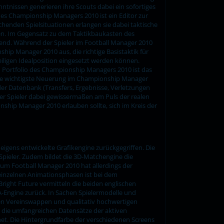
nissen generieren ihre Scouts dabei ein sofortiges
des Championship Managers 2010 ist ein Editor zur
chenden Spielsituationen erlangen sie dabei taktische
en. Im Gegensatz zu dem Taktikbaukasten des
hend. Während der Spieler im Football Manager 2010
ship Manager 2010 aus, die richtige Basistaktik für
eiligen Idealposition eingesetzt werden können.
m Portfolio des Championship Managers 2010 ist das
t. Die wichtigste Neuerung im Championship Manager
der Datenbank (Transfers, Ergebnisse, Verletzungen
er Spieler dabei gewissermaßen am Puls der realen
ship Manager 2010 erlauben sollte, sich im Kreis der
igens entwickelte Grafikengine zurückgegriffen. Die
Spieler. Zudem bildet die 3D-Matchengine die
zum Football Manager 2010 hat allerdings der
einzelnen Animationsphasen ist bei dem
ight Future vermitteln die beiden englischen
FA-Engine zurück. In Sachen Spielermodelle und
euen Vereinswappen und qualitativ hochwertigen
h die umfangreichen Datensätze der aktiven
et. Die Hintergrundfarbe der verschiedenen Screens