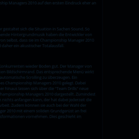
onship Managers 2010 auf den ersten Eindruck eher an
estaltet sich die Situation in Sachen Sound. So
chende Hintergrundmusik haben die Entwickler von
von selbst, dass sie im Championship Manager 2010
daher ein akustischer Totalausfall.
 Konkurrenten wieder Boden gut. Der Manager von
nken Bildschirmrand. Das entsprechende Menü wirkt
 automatische Scrolling zu überzeugen. Ein
des Championship Managers 2010 gelegt. Dabei
er hinaus lassen sich über die "Team Drills" neue
s Championship Managers 2010 dargestellt. Zumindest
n nichts anfangen kann, der hat dabei jederzeit die
Arbeit. Zudem können sie auch bei der Wahl der
ger 2010 mit einem soliden Grundgerüst an frei
sisformationen vornehmen. Dies geschieht im