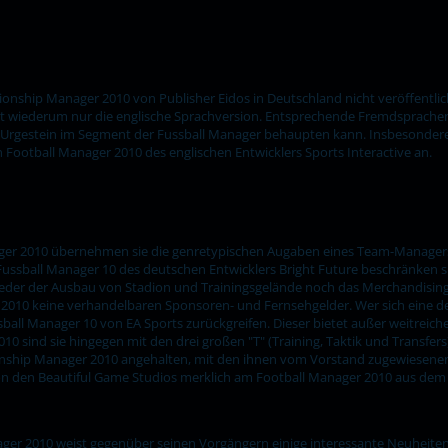
onship Manager 2010 von Publisher Eidos in Deutschland nicht veröffentlic
tet wiederum nur die englische Sprachversion. Entsprechende Fremdsprache
das Urgestein im Segment der Fussball Manager behaupten kann. Insbesonde
 Football Manager 2010 des englischen Entwicklers Sports Interactive an.
r 2010 übernehmen sie die genretypischen Augaben eines Team-Managers
ussball Manager 10 des deutschen Entwicklers Bright Future beschränken si
 weder der Ausbau von Stadion und Trainingsgelände noch das Merchandising
010 keine verhandelbaren Sponsoren- und Fernsehgelder. Wer sich eine de
ball Manager 10 von EA Sports zurückgreifen. Dieser bietet außer weitre
 sind sie hingegen mit den drei großen "T" (Training, Taktik und Transfers) 
nship Manager 2010 angehalten, mit den ihnen vom Vorstand zugewiesenen 
on den Beautiful Game Studios merklich am Football Manager 2010 aus dem
r 2010 weist gegenüber seinen Vorgängern einige interessante Neuheiten 