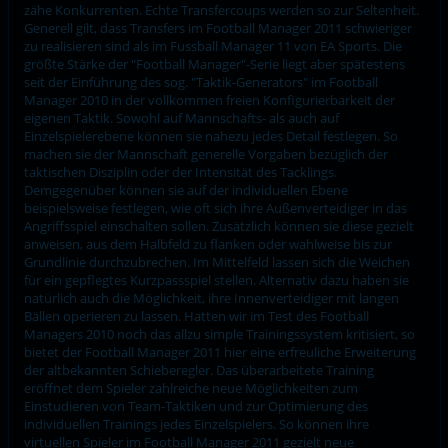
zähe Konkurrenten. Echte Transfercoups werden so zur Seltenheit.
Generell gilt, dass Transfers im Football Manager 2011 schwieriger
zu realisieren sind als im Fussball Manager 11 von EA Sports. Die
größte Stärke der "Football Manager"-Serie liegt aber spätestens
seit der Einführung des sog. "Taktik-Generators" im Football
Manager 2010 in der vollkommen freien Konfigurierbarkeit der
eigenen Taktik. Sowohl auf Mannschafts- als auch auf
Einzelspielerebene können sie nahezu jedes Detail festlegen. So
machen sie der Mannschaft generelle Vorgaben bezüglich der
taktischen Disziplin oder der Intensität des Tacklings.
Demgegenüber können sie auf der individuellen Ebene
beispielsweise festlegen, wie oft sich ihre Außenverteidiger in das
Angriffsspiel einschalten sollen. Zusätzlich können sie diese gezielt
anweisen, aus dem Halbfeld zu flanken oder wahlweise bis zur
Grundlinie durchzubrechen. Im Mittelfeld lassen sich die Weichen
für ein gepflegtes Kurzpassspiel stellen. Alternativ dazu haben sie
natürlich auch die Möglichkeit, ihre Innenverteidiger mit langen
Bällen operieren zu lassen. Hatten wir im Test des Football
Managers 2010 noch das allzu simple Trainingssystem kritisiert, so
bietet der Football Manager 2011 hier eine erfreuliche Erweiterung
der altbekannten Schieberegler. Das überarbeitete Training
eröffnet dem Spieler zahlreiche neue Möglichkeiten zum
Einstudieren von Team-Taktiken und zur Optimierung des
individuellen Trainings jedes Einzelspielers. So können ihre
virtuellen Spieler im Football Manager 2011 gezielt neue