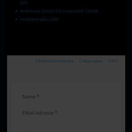
(XP)
Grafikkarte: DirectX 9.0c kompatibel, 128 MB
Festplattenplatz: 2GB
Meine Kommentare
Abonnieren
RSS