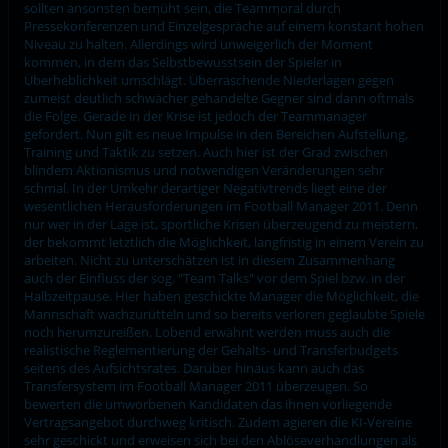
sollten ansonsten bemüht sein, die Teammoral durch
Pressekonferenzen und Einzelgespräche auf einem konstant hohen
Niveau zu halten. Allerdings wird unweigerlich der Moment
kommen, in dem das Selbstbewusstsein der Spieler in
Überheblichkeit umschlägt. Überraschende Niederlagen gegen
zumeist deutlich schwächer gehandelte Gegner sind dann oftmals
die Folge. Gerade in der Krise ist jedoch der Teammanager
gefordert. Nun gilt es neue Impulse in den Bereichen Aufstellung,
Training und Taktik zu setzen. Auch hier ist der Grad zwischen
blindem Aktionismus und notwendigen Veränderungen sehr
schmal. In der Umkehr derartiger Negativtrends liegt eine der
wesentlichen Herausforderungen im Football Manager 2011. Denn
nur wer in der Lage ist, sportliche Krisen überzeugend zu meistern,
der bekommt letztlich die Möglichkeit, langfristig in einem Verein zu
arbeiten. Nicht zu unterschätzen ist in diesem Zusammenhang
auch der Einfluss der sog. "Team Talks" vor dem Spiel bzw. in der
Halbzeitpause. Hier haben geschickte Manager die Möglichkeit, die
Mannschaft wachzurütteln und so bereits verloren geglaubte Spiele
noch herumzureißen. Lobend erwähnt werden muss auch die
realistische Reglementierung der Gehalts- und Transferbudgets
seitens des Aufsichtsrates. Darüber hinaus kann auch das
Transfersystem im Football Manager 2011 überzeugen. So
bewerten die umworbenen Kandidaten das ihnen vorliegende
Vertragsangebot durchweg kritisch. Zudem agieren die KI-Vereine
sehr geschickt und erweisen sich bei den Ablöseverhandlungen als