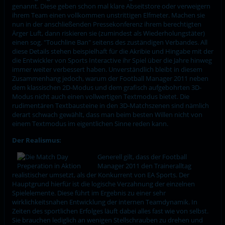
genannt. Diese geben schon mal klare Abseitstore oder verweigern
ihrem Team einen vollkommen unstrittigen Elfmeter. Machen sie
nun in der anschließenden Pressekonferenz ihrem berechtigten
Ärger Luft, dann riskieren sie (zumindest als Wiederholungstäter)
einen sog. "Touchline Ban" seitens des zuständigen Verbandes. All
diese Details stehen beispielhaft für die Akribie und Hingabe mit der
die Entwickler von Sports Interactive ihr Spiel über die Jahre hinweg
immer weiter verbessert haben. Unverständlich bleibt in diesem
Zusammenhang jedoch, warum der Football Manager 2011 neben
dem klassischen 2D-Modus und dem grafisch aufgebohrten 3D-
Modus nicht auch einen vollwertigen Textmodus bietet. Die
rudimentären Textbausteine in den 3D-Matchszenen sind nämlich
derart schwach gewählt, dass man beim besten Willen nicht von
einem Textmodus im eigentlichen Sinne reden kann.
Der Realismus:
Generell gilt, dass der Football
Manager 2011 den Traineralltag
realistischer umsetzt, als der Konkurrent von EA Sports. Der
Hauptgrund hierfür ist die logische Verzahnung der einzelnen
Spielelemente. Diese führt im Ergebnis zu einer sehr
wirklichkeitsnahen Entwicklung der internen Teamdynamik. In
Zeiten des sportlichen Erfolges läuft dabei alles fast wie von selbst.
Sie brauchen lediglich an wenigen Stellschrauben zu drehen und