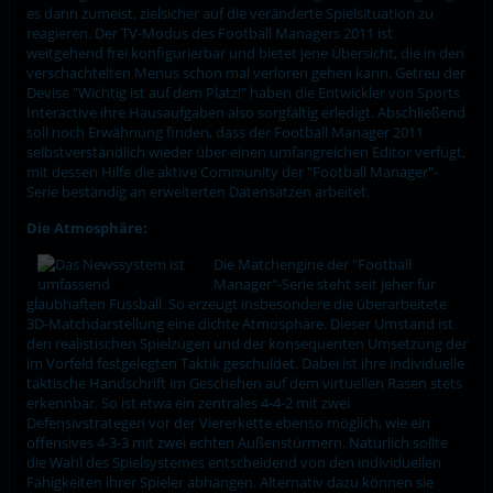
es dann zumeist, zielsicher auf die veränderte Spielsituation zu
reagieren. Der TV-Modus des Football Managers 2011 ist
weitgehend frei konfigurierbar und bietet jene Übersicht, die in den
verschachtelten Menüs schon mal verloren gehen kann. Getreu der
Devise "Wichtig ist auf dem Platz!" haben die Entwickler von Sports
Interactive ihre Hausaufgaben also sorgfältig erledigt. Abschließend
soll noch Erwähnung finden, dass der Football Manager 2011
selbstverständlich wieder über einen umfangreichen Editor verfügt,
mit dessen Hilfe die aktive Community der "Football Manager"-
Serie beständig an erweiterten Datensätzen arbeitet.
Die Atmosphäre:
Die Matchengine der "Football
Manager"-Serie steht seit jeher für
glaubhaften Fussball. So erzeugt insbesondere die überarbeitete
3D-Matchdarstellung eine dichte Atmosphäre. Dieser Umstand ist
den realistischen Spielzügen und der konsequenten Umsetzung der
im Vorfeld festgelegten Taktik geschuldet. Dabei ist ihre individuelle
taktische Handschrift im Geschehen auf dem virtuellen Rasen stets
erkennbar. So ist etwa ein zentrales 4-4-2 mit zwei
Defensivstrategen vor der Viererkette ebenso möglich, wie ein
offensives 4-3-3 mit zwei echten Außenstürmern. Natürlich sollte
die Wahl des Spielsystemes entscheidend von den individuellen
Fähigkeiten ihrer Spieler abhängen. Alternativ dazu können sie