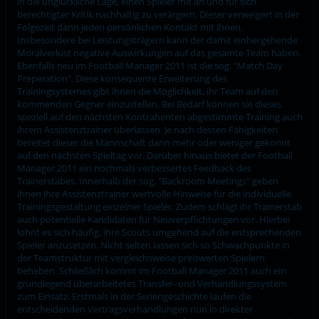
in die unglückliche Lage, einen Spieler mit an und für sich
berechtigter Kritik nachhaltig zu verärgern. Dieser verweigert in der
Folgezeit dann jeden persönlichen Kontakt mit ihnen.
Insbesondere bei Leistungsträgern kann der damit einhergehende
Moralverlust negative Auswirkungen auf das gesamte Team haben.
Ebenfalls neu im Football Manager 2011 ist die sog. "Match Day
Preperation". Diese konsequente Erweiterung des
Trainingsystemes gibt ihnen die Möglichkeit, ihr Team auf den
kommenden Gegner einzustellen. Bei Bedarf können sie dieses
speziell auf den nächsten Kontrahenten abgestimmte Training auch
ihrem Assistenztrainer überlassen. Je nach dessen Fähigkeiten
bereitet dieser die Mannschaft dann mehr oder weniger gekonnt
auf den nächsten Spieltag vor. Darüber hinaus bietet der Football
Manager 2011 ein nochmals verbessertes Feedback des
Trainerstabes. Innerhalb der sog. "Backroom Meetings" geben
ihnen ihre Assistenztrainer wertvolle Hinweise für die individuelle
Trainingsgestaltung einzelner Spieler. Zudem schlägt ihr Trainerstab
auch potentielle Kandidaten für Neuverpflichtungen vor. Hierbei
lohnt es sich häufig, ihre Scouts umgehend auf die entsprechenden
Spieler anzusetzen. Nicht selten lassen sich so Schwachpunkte in
der Teamstruktur mit vergleichsweise preiswerten Spielern
beheben. Schließlich kommt im Football Manager 2011 auch ein
grundlegend überarbeitetes Transfer- und Verhandlungssystem
zum Einsatz. Erstmals in der Seriengeschichte laufen die
entscheidenden Vertragsverhandlungen nun in direkter