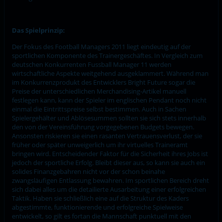
Das Spielprinzip:
Der Fokus des Football Managers 2011 liegt eindeutig auf der
sportlichen Komponente des Trainergeschäftes. In Vergleich zum
deutschen Konkurrenten Fussball Manager 11 werden
wirtschaftliche Aspekte weitgehend ausgeklammert. Während man
im Konkurrenzprodukt des Entwicklers Bright Future sogar die
Preise der unterschiedlichen Merchandising-Artikel manuell
festlegen kann, kann der Spieler im englischen Pendant noch nicht
einmal die Eintrittspreise selbst bestimmen. Auch in Sachen
Spielergehälter und Ablösesummen sollten sie sich stets innerhalb
den von der Vereinsführung vorgegebenen Budgets bewegen.
Ansonsten riskieren sie einen rasanten Vertrauensverlust, der sie
früher oder später unweigerlich um ihr virtuelles Traineramt
bringen wird. Entscheidender Faktor für die Sicherheit ihres Jobs ist
jedoch der sportliche Erfolg. Bleibt dieser aus, so kann sie auch ein
solides Finanzgebahren nicht vor der schon beinahe
zwangsläufigen Entlassung bewahren. Im sportlichen Bereich dreht
sich dabei alles um die detailierte Ausarbeitung einer erfolgreichen
Taktik. Haben sie schließlich eine auf die Struktur des Kaders
abgestimmte, funktionierende und erfolgreiche Spielweise
entwickelt, so gilt es fortan die Mannschaft punktuell mit den