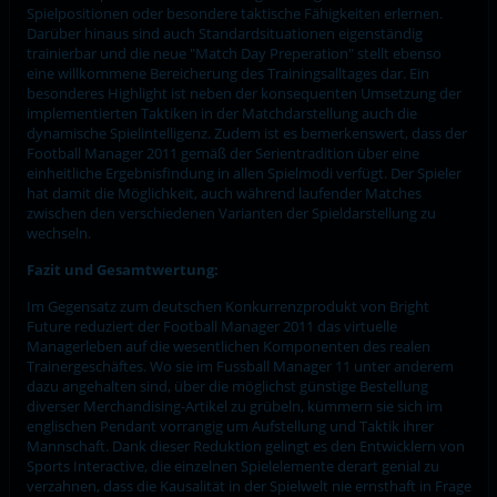
Spielpositionen oder besondere taktische Fähigkeiten erlernen.
Darüber hinaus sind auch Standardsituationen eigenständig
trainierbar und die neue "Match Day Preperation" stellt ebenso
eine willkommene Bereicherung des Trainingsalltages dar. Ein
besonderes Highlight ist neben der konsequenten Umsetzung der
implementierten Taktiken in der Matchdarstellung auch die
dynamische Spielintelligenz. Zudem ist es bemerkenswert, dass der
Football Manager 2011 gemäß der Serientradition über eine
einheitliche Ergebnisfindung in allen Spielmodi verfügt. Der Spieler
hat damit die Möglichkeit, auch während laufender Matches
zwischen den verschiedenen Varianten der Spieldarstellung zu
wechseln.
Fazit und Gesamtwertung:
Im Gegensatz zum deutschen Konkurrenzprodukt von Bright
Future reduziert der Football Manager 2011 das virtuelle
Managerleben auf die wesentlichen Komponenten des realen
Trainergeschäftes. Wo sie im Fussball Manager 11 unter anderem
dazu angehalten sind, über die möglichst günstige Bestellung
diverser Merchandising-Artikel zu grübeln, kümmern sie sich im
englischen Pendant vorrangig um Aufstellung und Taktik ihrer
Mannschaft. Dank dieser Reduktion gelingt es den Entwicklern von
Sports Interactive, die einzelnen Spielelemente derart genial zu
verzahnen, dass die Kausalität in der Spielwelt nie ernsthaft in Frage