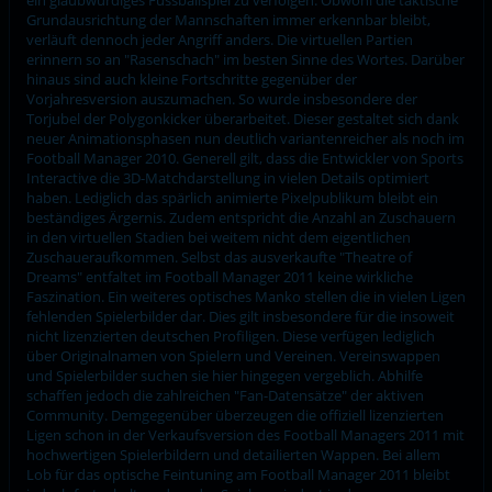
Grundausrichtung der Mannschaften immer erkennbar bleibt,
verläuft dennoch jeder Angriff anders. Die virtuellen Partien
erinnern so an "Rasenschach" im besten Sinne des Wortes. Darüber
hinaus sind auch kleine Fortschritte gegenüber der
Vorjahresversion auszumachen. So wurde insbesondere der
Torjubel der Polygonkicker überarbeitet. Dieser gestaltet sich dank
neuer Animationsphasen nun deutlich variantenreicher als noch im
Football Manager 2010. Generell gilt, dass die Entwickler von Sports
Interactive die 3D-Matchdarstellung in vielen Details optimiert
haben. Lediglich das spärlich animierte Pixelpublikum bleibt ein
beständiges Ärgernis. Zudem entspricht die Anzahl an Zuschauern
in den virtuellen Stadien bei weitem nicht dem eigentlichen
Zuschaueraufkommen. Selbst das ausverkaufte "Theatre of
Dreams" entfaltet im Football Manager 2011 keine wirkliche
Faszination. Ein weiteres optisches Manko stellen die in vielen Ligen
fehlenden Spielerbilder dar. Dies gilt insbesondere für die insoweit
nicht lizenzierten deutschen Profiligen. Diese verfügen lediglich
über Originalnamen von Spielern und Vereinen. Vereinswappen
und Spielerbilder suchen sie hier hingegen vergeblich. Abhilfe
schaffen jedoch die zahlreichen "Fan-Datensätze" der aktiven
Community. Demgegenüber überzeugen die offiziell lizenzierten
Ligen schon in der Verkaufsversion des Football Managers 2011 mit
hochwertigen Spielerbildern und detailierten Wappen. Bei allem
Lob für das optische Feintuning am Football Manager 2011 bleibt