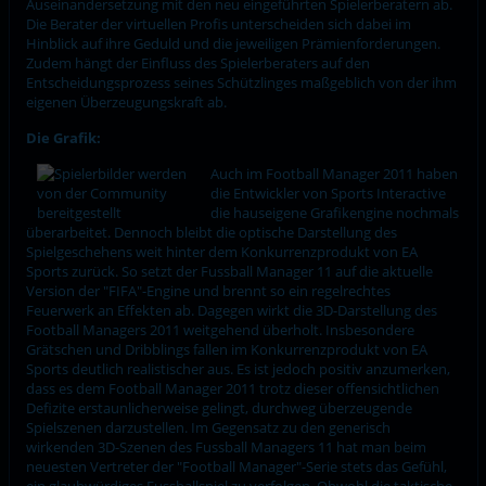
Auseinandersetzung mit den neu eingeführten Spielerberatern ab.
Die Berater der virtuellen Profis unterscheiden sich dabei im
Hinblick auf ihre Geduld und die jeweiligen Prämienforderungen.
Zudem hängt der Einfluss des Spielerberaters auf den
Entscheidungsprozess seines Schützlinges maßgeblich von der ihm
eigenen Überzeugungskraft ab.
Die Grafik:
Auch im Football Manager 2011 haben
die Entwickler von Sports Interactive
die hauseigene Grafikengine nochmals
überarbeitet. Dennoch bleibt die optische Darstellung des
Spielgeschehens weit hinter dem Konkurrenzprodukt von EA
Sports zurück. So setzt der Fussball Manager 11 auf die aktuelle
Version der "FIFA"-Engine und brennt so ein regelrechtes
Feuerwerk an Effekten ab. Dagegen wirkt die 3D-Darstellung des
Football Managers 2011 weitgehend überholt. Insbesondere
Grätschen und Dribblings fallen im Konkurrenzprodukt von EA
Sports deutlich realistischer aus. Es ist jedoch positiv anzumerken,
dass es dem Football Manager 2011 trotz dieser offensichtlichen
Defizite erstaunlicherweise gelingt, durchweg überzeugende
Spielszenen darzustellen. Im Gegensatz zu den generisch
wirkenden 3D-Szenen des Fussball Managers 11 hat man beim
neuesten Vertreter der "Football Manager"-Serie stets das Gefühl,
ein glaubwürdiges Fussballspiel zu verfolgen. Obwohl die taktische