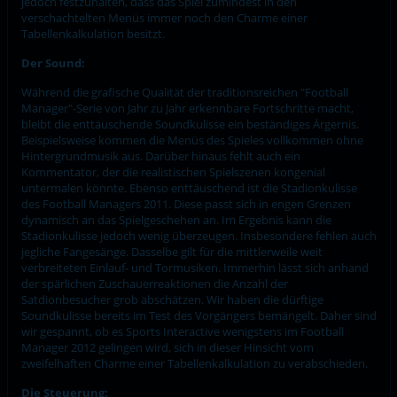
jedoch festzuhalten, dass das Spiel zumindest in den
verschachtelten Menüs immer noch den Charme einer
Tabellenkalkulation besitzt.
Der Sound:
Während die grafische Qualität der traditionsreichen "Football
Manager"-Serie von Jahr zu Jahr erkennbare Fortschritte macht,
bleibt die enttäuschende Soundkulisse ein beständiges Ärgernis.
Beispielsweise kommen die Menüs des Spieles vollkommen ohne
Hintergrundmusik aus. Darüber hinaus fehlt auch ein
Kommentator, der die realistischen Spielszenen kongenial
untermalen könnte. Ebenso enttäuschend ist die Stadionkulisse
des Football Managers 2011. Diese passt sich in engen Grenzen
dynamisch an das Spielgeschehen an. Im Ergebnis kann die
Stadionkulisse jedoch wenig überzeugen. Insbesondere fehlen auch
jegliche Fangesänge. Dasselbe gilt für die mittlerweile weit
verbreiteten Einlauf- und Tormusiken. Immerhin lässt sich anhand
der spärlichen Zuschauerreaktionen die Anzahl der
Satdionbesucher grob abschätzen. Wir haben die dürftige
Soundkulisse bereits im Test des Vorgängers bemängelt. Daher sind
wir gespannt, ob es Sports Interactive wenigstens im Football
Manager 2012 gelingen wird, sich in dieser Hinsicht vom
zweifelhaften Charme einer Tabellenkalkulation zu verabschieden.
Die Steuerung: