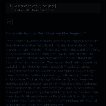
Geschrieben von:
Super User
Erstellt: 01. Dezember 2015
PC
Sind sie der legitime Nachfolger von Alex Ferguson ?
Seit nunmehr 26 Jahren lenkt der Schotte Alex Ferguson schon die
Geschicke des englischen Spitzenklubs Manchester United. Bei
diesem Vorhaben war der mittlerweile in den Adelsstand erhobene
Schotte bekanntlich sehr erfolgreich. Natürlich wurden bereits
vielfach potentielle Nachfolger gehandelt. Dennoch thront der
Schotte noch immer auf dem Trainerstuhl des Traditionsvereines.
Lediglich in der virtuellen Welt bietet sich für selbsternannte
Manager die Chance, den vielfachen "Champions League"-Sieger
einmal selbst zu coachen. Und was liegt dabei näher, als auf die
ambitionierte "Football Manager"-Serie von Sports Interactive
zurückzugreifen? Diese erfreut sich im Mutterland des Fussballes
großer Beliebtheit. Im deutschsprachigen Raum ist der Football
Manager 2011 nur als Import erhältlich. Da die Lizenzrechte für die
deutschen Profiligen exklusiv bei Electronic Arts liegen, hat der
Publisher SEGA folgerichtig auf eine Veröffentlichung des Football
Managers 2011 in Deutschland verzichtet.