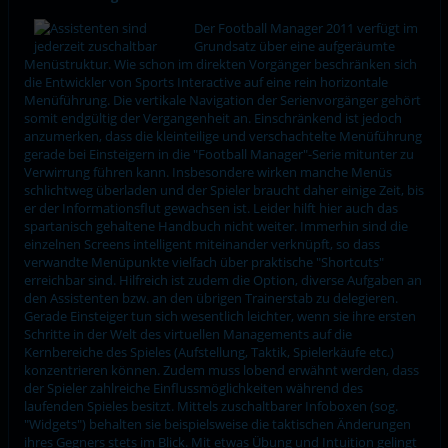
Der Football Manager 2011 verfügt im
Grundsatz über eine aufgeräumte
Menüstruktur. Wie schon im direkten Vorgänger beschränken sich
die Entwickler von Sports Interactive auf eine rein horizontale
Menüführung. Die vertikale Navigation der Serienvorgänger gehört
somit endgültig der Vergangenheit an. Einschränkend ist jedoch
anzumerken, dass die kleinteilige und verschachtelte Menüführung
gerade bei Einsteigern in die "Football Manager"-Serie mitunter zu
Verwirrung führen kann. Insbesondere wirken manche Menüs
schlichtweg überladen und der Spieler braucht daher einige Zeit, bis
er der Informationsflut gewachsen ist. Leider hilft hier auch das
spartanisch gehaltene Handbuch nicht weiter. Immerhin sind die
einzelnen Screens intelligent miteinander verknüpft, so dass
verwandte Menüpunkte vielfach über praktische "Shortcuts"
erreichbar sind. Hilfreich ist zudem die Option, diverse Aufgaben an
den Assistenten bzw. an den übrigen Trainerstab zu delegieren.
Gerade Einsteiger tun sich wesentlich leichter, wenn sie ihre ersten
Schritte in der Welt des virtuellen Managements auf die
Kernbereiche des Spieles (Aufstellung, Taktik, Spielerkäufe etc.)
konzentrieren können. Zudem muss lobend erwähnt werden, dass
der Spieler zahlreiche Einflussmöglichkeiten während des
laufenden Spieles besitzt. Mittels zuschaltbarer Infoboxen (sog.
"Widgets") behalten sie beispielsweise die taktischen Änderungen
ihres Gegners stets im Blick. Mit etwas Übung und Intuition gelingt