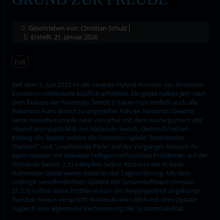
Geschrieben von:
Christian Schulz
Erstellt: 21. Januar 2026
hot
Seit dem 5. Juni 2025 ist die neueste Hybrid-Konsole des Nintendo-
Konzerns mittlerweile käuflich erhältlich. Ein gutes halbes Jahr nach
dem Release der Nintendo Switch 2 haben nun endlich auch alle
Pokémon-Fans Grund zu ungeteilter Freude. Nintendo bewirbt
seine neueste Konsole zwar von jeher mit dem Kaufargument der
Abwärtskompatibilität zur Nintendo Switch. Dennoch hatten
bislang alle Spieler welche die Pokémon-Spiele "Strahlender
Diamant" und "Leuchtende Perle" auf der Vorgänger-Konsole ihr
eigen nennen mit teilweise heftigen technischen Problemen auf der
Nintendo Switch 2 zu kämpfen. Selbst Abstürze der in Rede
stehenden Spiele waren dabei an der Tagesordnung. Mit dem
unlängst veröffentlichten Update der Systemsoftware (Version
21.2.0) sollten diese Probleme nun der Vergangenheit angehören.
Darüber hinaus verspricht Nintendo wie üblich mit dem Update
zugleich eine allgemeine Verbesserung der Systemstabilität.