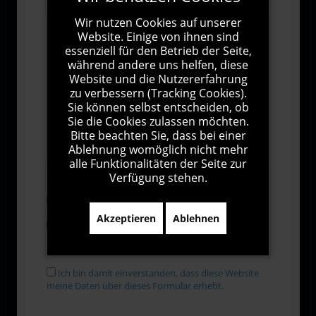
Wir nutzen Cookies auf unserer
Website. Einige von ihnen sind
essenziell für den Betrieb der Seite,
während andere uns helfen, diese
Website und die Nutzererfahrung
zu verbessern (Tracking Cookies).
Sie können selbst entscheiden, ob
Sie die Cookies zulassen möchten.
1000
Zeichen übrig
Bitte beachten Sie, dass bei einer
Ablehnung womöglich nicht mehr
alle Funktionalitäten der Seite zur
Verfügung stehen.
Abonnieren
Akzeptieren
Ablehnen
Ich stimme den Allgemeinen
Geschäftsbedingungen zu.
Ich bin damit einverstanden, dass diese Website
meine Daten über dieses Formular erhebt.