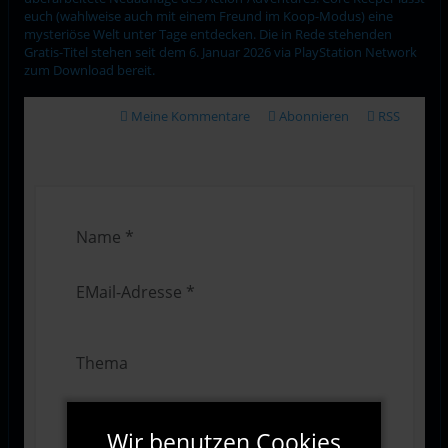
euch (wahlweise auch mit einem Freund im Koop-Modus) eine
mysteriöse Welt unter Tage entdecken. Die in Rede stehenden
Gratis-Titel stehen seit dem 6. Januar 2026 via PlayStation Network
zum Download bereit.
Meine Kommentare
Abonnieren
RSS
Wir benutzen Cookies