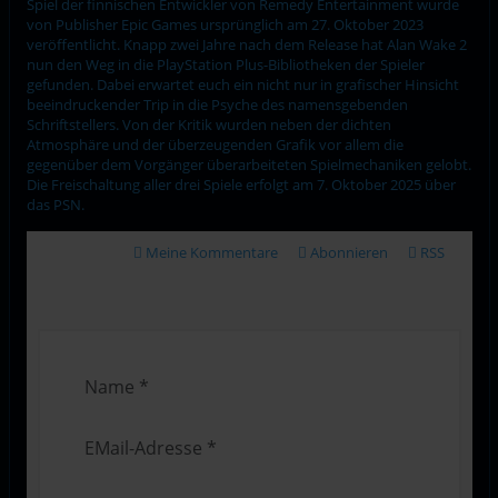
Spiel der finnischen Entwickler von Remedy Entertainment wurde
von Publisher Epic Games ursprünglich am 27. Oktober 2023
veröffentlicht. Knapp zwei Jahre nach dem Release hat Alan Wake 2
nun den Weg in die PlayStation Plus-Bibliotheken der Spieler
gefunden. Dabei erwartet euch ein nicht nur in grafischer Hinsicht
beeindruckender Trip in die Psyche des namensgebenden
Schriftstellers. Von der Kritik wurden neben der dichten
Atmosphäre und der überzeugenden Grafik vor allem die
gegenüber dem Vorgänger überarbeiteten Spielmechaniken gelobt.
Die Freischaltung aller drei Spiele erfolgt am 7. Oktober 2025 über
das PSN.
Meine Kommentare
Abonnieren
RSS