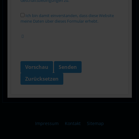
Geschäftsbedingungen zu.
Ich bin damit einverstanden, dass diese Website
meine Daten über dieses Formular erhebt.
Vorschau
Senden
Zurücksetzen
Impressum
Kontakt
Sitemap