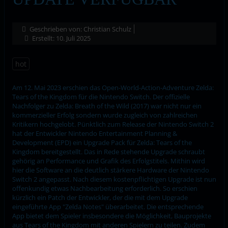
Geschrieben von:
Christian Schulz
Erstellt: 10. Juli 2025
hot
Am 12. Mai 2023 erschien das Open-World-Action-Adventure Zelda:
Tears of the Kingdom für die Nintendo Switch. Der offizielle
Nachfolger zu Zelda: Breath of the Wild (2017) war nicht nur ein
kommerzieller Erfolg sondern wurde zugleich von zahlreichen
Kritikern hochgelobt. Pünktlich zum Release der Nintendo Switch 2
hat der Entwickler Nintendo Entertainment Planning &
Development (EPD) ein Upgrade Pack für Zelda: Tears of the
Kingdom bereitgestellt. Das in Rede stehende Upgrade schraubt
gehörig an Performance und Grafik des Erfolgstitels. Mithin wird
hier die Software an die deutlich stärkere Hardware der Nintendo
Switch 2 angepasst. Nach diesem kostenpflichtigen Upgrade ist nun
offenkundig etwas Nachbearbeitung erforderlich. So erschien
kürzlich ein Patch der Entwickler, der die mit dem Upgrade
eingeführte App "Zelda Notes" überarbeitet. Die entsprechende
App bietet dem Spieler insbesondere die Möglichkeit, Bauprojekte
aus Tears of the Kingdom mit anderen Spielern zu teilen. Zudem