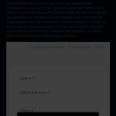
bietet die App diverse Audio-Kommentare ausgewählter
Charaktere zu von euch in der Spielwelt besuchten Orten. Die in
diesem Zusammenhang auftretenden Fehler bei der Nutzung der
App gehören nun mit dem neusten Update vom 3. Juli 2025 der
Vergangenheit an. Hat eure Switch 2 Internetzugriff, so erfolgt der
Download des angesprochenen Patches automatisch. Alternativ
dazu könnt ihr die Funktion "Software aktualisieren" im Home-
Menü von Zelda: Tears of the Kingdom nutzen.
Meine Kommentare
Abonnieren
RSS