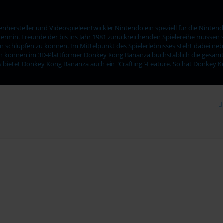
ersteller und Videospieleentwickler Nintendo ein speziell für die Nintendo
ermin. Freunde der bis ins Jahr 1981 zurückreichenden Spielereihe müssen s
n schlüpfen zu können. Im Mittelpunkt des Spielerlebnisses steht dabei neb
sten können im 3D-Plattformer Donkey Kong Bananza buchstäblich die gesam
 bietet Donkey Kong Bananza auch ein "Crafting"-Feature. So hat Donkey Kon