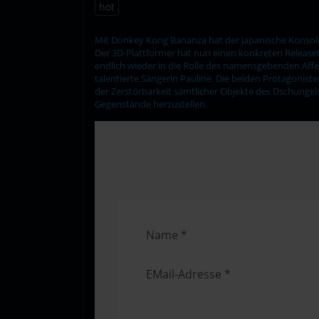
hot
Mit Donkey Kong Bananza hat der japanische Konsolenh
Der 3D-Plattformer hat nun einen konkreten Releaset
endlich wieder in die Rolle des namensgebenden Affe
talentierte Sängerin Pauline. Die beiden Protagoni
der Zerstörbarkeit sämtlicher Objekte des Dschungels
Gegenstände herzustellen.