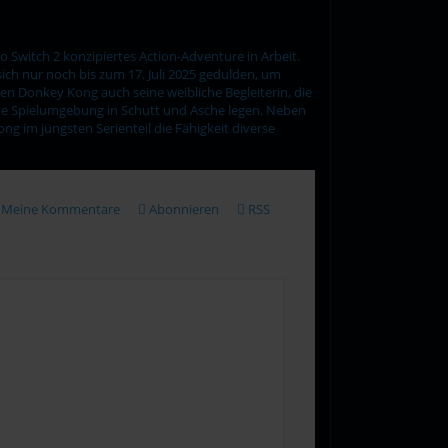
 Switch 2 konzipiertes Action-Adventure in Arbeit.
ich nur noch bis zum 17. Juli 2025 gedulden, um
en Donkey Kong auch seine weibliche Begleiterin, die
te Spielumgebung in Schutt und Asche legen. Neben
g im jüngsten Serienteil die Fähigkeit diverse
Meine Kommentare
Abonnieren
RSS