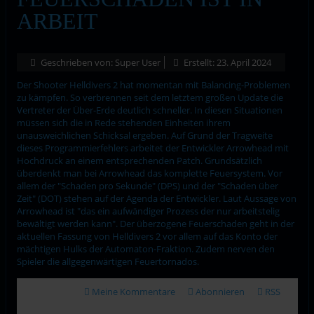
ARBEIT
Geschrieben von:
Super User
Erstellt: 23. April 2024
Der Shooter Helldivers 2 hat momentan mit Balancing-Problemen
zu kämpfen. So verbrennen seit dem letztem großen Update die
Vertreter der Über-Erde deutlich schneller. In diesen Situationen
müssen sich die in Rede stehenden Einheiten ihrem
unausweichlichen Schicksal ergeben. Auf Grund der Tragweite
dieses Programmierfehlers arbeitet der Entwickler Arrowhead mit
Hochdruck an einem entsprechenden Patch. Grundsätzlich
überdenkt man bei Arrowhead das komplette Feuersystem. Vor
allem der "Schaden pro Sekunde" (DPS) und der "Schaden über
Zeit" (DOT) stehen auf der Agenda der Entwickler. Laut Aussage von
Arrowhead ist "das ein aufwändiger Prozess der nur arbeitstelig
bewältigt werden kann". Der überzogene Feuerschaden geht in der
aktuellen Fassung von Helldivers 2 vor allem auf das Konto der
mächtigen Hulks der Automaton-Fraktion. Zudem nerven den
Spieler die allgegenwärtigen Feuertornados.
Meine Kommentare
Abonnieren
RSS