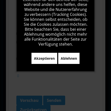
während andere uns helfen, diese
1000
Zeichen übrig
Website und die Nutzererfahrung
zu verbessern (Tracking Cookies).
Sie können selbst entscheiden, ob
Sie die Cookies zulassen möchten.
Bitte beachten Sie, dass bei einer
Ablehnung womöglich nicht mehr
Abonnieren
alle Funktionalitäten der Seite zur
Ich stimme den Allgemeinen
Verfügung stehen.
Geschäftsbedingungen zu.
Akzeptieren
Ablehnen
Ich bin damit einverstanden, dass diese Website
meine Daten über dieses Formular erhebt.
Vorschau
Senden
Zurücksetzen