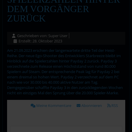
DEM VORGÄNGER
ZURÜCK
Geschrieben von:
Super User
Erstellt: 28. Oktober 2023
Am 21.09.2023 erschien der langerwartete dritte Teil der Heist-
Reihe. Der neue Ego-Shooter des Entwicklers Starbreeze bleibt im
Hinblick auf die Spielerzahlen hinter Payday 2 zurück. Payday 3
verzeichnete zum Release einen Höchststand von rund 80.000
Spielern auf Steam. Der entsprechende Peak lag für Payday 2 bei
einem dreimal so hohen Wert. Payday 2 verzeichnet auf dem PC
nach wie vor 30.000 bis 40.000 aktive Nutzer am Tag.
Demgegenüber schaffte Payday 3 in den zurückliegenden Wochen
nicht ein einziges Mal den Sprung über die 20.000 Spieler-Marke.
Meine Kommentare
Abonnieren
RSS