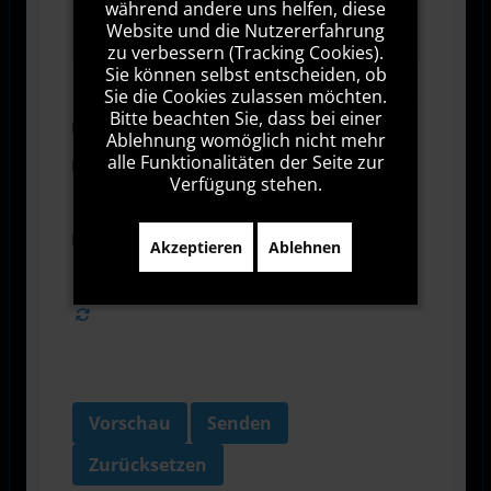
während andere uns helfen, diese
1000
Zeichen übrig
Website und die Nutzererfahrung
zu verbessern (Tracking Cookies).
Sie können selbst entscheiden, ob
Sie die Cookies zulassen möchten.
Bitte beachten Sie, dass bei einer
Abonnieren
Ablehnung womöglich nicht mehr
alle Funktionalitäten der Seite zur
Ich stimme den Allgemeinen
Verfügung stehen.
Geschäftsbedingungen zu.
Ich bin damit einverstanden, dass diese Website
Akzeptieren
Ablehnen
meine Daten über dieses Formular erhebt.
Vorschau
Senden
Zurücksetzen