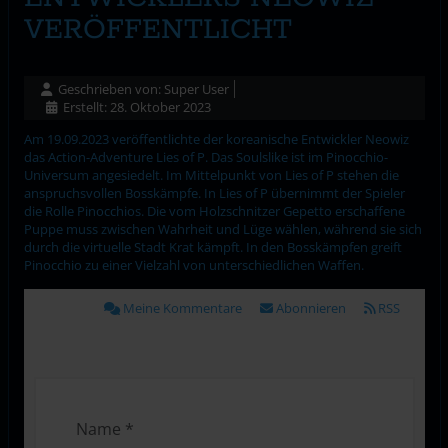
VERÖFFENTLICHT
Geschrieben von:
Super User
Erstellt: 28. Oktober 2023
Am 19.09.2023 veröffentlichte der koreanische Entwickler Neowiz
das Action-Adventure Lies of P. Das Soulslike ist im Pinocchio-
Universum angesiedelt. Im Mittelpunkt von Lies of P stehen die
anspruchsvollen Bosskämpfe. In Lies of P übernimmt der Spieler
die Rolle Pinocchios. Die vom Holzschnitzer Gepetto erschaffene
Puppe muss zwischen Wahrheit und Lüge wählen, während sie sich
durch die virtuelle Stadt Krat kämpft. In den Bosskämpfen greift
Pinocchio zu einer Vielzahl von unterschiedlichen Waffen.
Meine Kommentare
Abonnieren
RSS