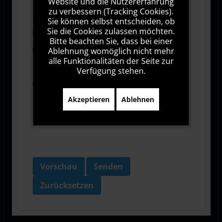
Website und die Nutzererfahrung
zu verbessern (Tracking Cookies).
Sie können selbst entscheiden, ob
Sie die Cookies zulassen möchten.
Abonnieren
Bitte beachten Sie, dass bei einer
Ablehnung womöglich nicht mehr
Ich stimme den Allgemeinen
Geschäftsbedingungen zu.
alle Funktionalitäten der Seite zur
Verfügung stehen.
Ich bin damit einverstanden, dass diese Website
meine Daten über dieses Formular erhebt.
Akzeptieren
Ablehnen
Vorschau
Senden
Zurücksetzen