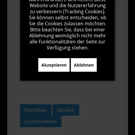
Website und die Nutzererfahrung
zu verbessern (Tracking Cookies).
Sie können selbst entscheiden, ob
Sie die Cookies zulassen möchten.
Bitte beachten Sie, dass bei einer
Abonnieren
Ablehnung womöglich nicht mehr
Ich stimme den Allgemeinen
alle Funktionalitäten der Seite zur
Geschäftsbedingungen zu.
Verfügung stehen.
Ich bin damit einverstanden, dass diese Website
Akzeptieren
Ablehnen
meine Daten über dieses Formular erhebt.
Vorschau
Senden
Zurücksetzen