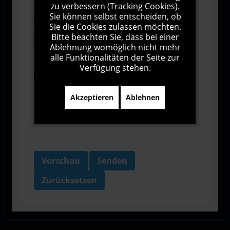
zu verbessern (Tracking Cookies).
Sie können selbst entscheiden, ob
Abonnieren
Sie die Cookies zulassen möchten.
Bitte beachten Sie, dass bei einer
Ich stimme den Allgemeinen
Ablehnung womöglich nicht mehr
Geschäftsbedingungen zu.
alle Funktionalitäten der Seite zur
Verfügung stehen.
Ich bin damit einverstanden, dass diese Website
meine Daten über dieses Formular erhebt.
Akzeptieren
Ablehnen
Vorschau
Senden
Zurücksetzen