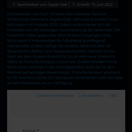
Geschrieben von:
Super User
Erstellt: 15. Juni 2022
Die Entwickler von Turn 10 haben den neuesten Teil ihrer
erfolgreichen Rennserie angekündigt. Demnach erscheint Forza
Motorsport im Frühjahr 2023. Dabei verabschieden sich die
Entwickler von der bisherigen Nummerierung der Serienteile. Die
Entwickler haben gegenüber dem direkten Vorgänger Forza
Motorsport 7 insbesondere die Fahrphysik grundlegend
überarbeitet. Zudem verfügt der neueste Serienteil über ein
dynamisches Wetter- und Temperatursystem. Darüber hinaus
feiert mit dem Kyalami Grand Prix Circuit eine neue Strecke ihr
Debüt im Forza Motorsport-Universum. Zudem simuliert Forza
Motorsport erstmals in der Seriengeschichte auch die für den
Rennverlauf wichtigen Boxenstopps. Forza Motorsport erscheint
für PC und Xbox Series S/X. Gamepass-Abonnenten steht das Spiel
ab dem Releasedatum zur Verfügung.
Meine Kommentare
Abonnieren
RSS