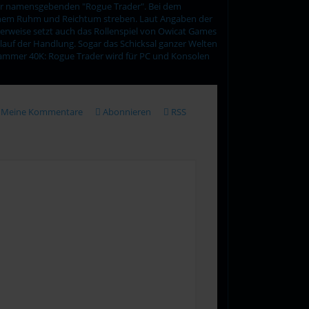
der namensgebenden "Rogue Trader". Bei dem
ichem Ruhm und Reichtum streben. Laut Angaben der
herweise setzt auch das Rollenspiel von Owicat Games
rlauf der Handlung. Sogar das Schicksal ganzer Welten
arhammer 40K: Rogue Trader wird für PC und Konsolen
Meine Kommentare
Abonnieren
RSS