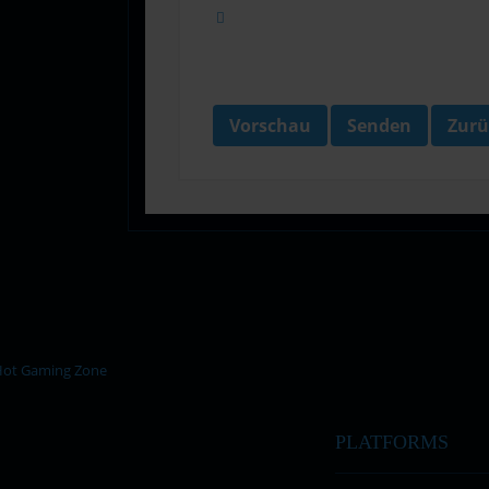
Vorschau
Senden
Zurü
PLATFORMS