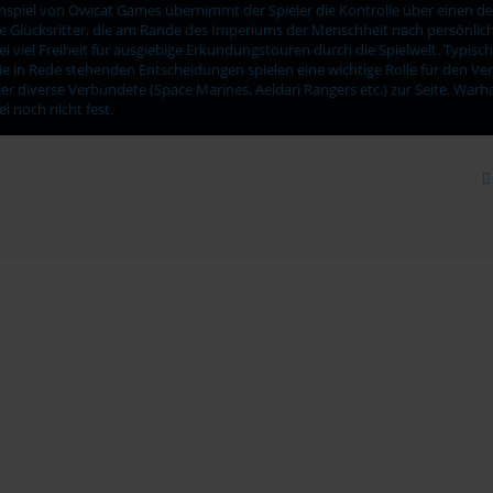
piel von Owicat Games übernimmt der Spieler die Kontrolle über einen 
ge Glücksritter, die am Rande des Imperiums der Menschheit nach persönl
 viel Freiheit für ausgiebige Erkundungstouren durch die Spielwelt. Typisc
ie in Rede stehenden Entscheidungen spielen eine wichtige Rolle für den Ve
eler diverse Verbündete (Space Marines, Aeldari Rangers etc.) zur Seite. W
ei noch nicht fest.