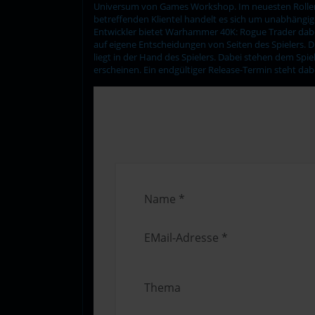
Universum von Games Workshop. Im neuesten Rollens
betreffenden Klientel handelt es sich um unabhängi
Entwickler bietet Warhammer 40K: Rogue Trader dabei
auf eigene Entscheidungen von Seiten des Spielers. D
liegt in der Hand des Spielers. Dabei stehen dem Spi
erscheinen. Ein endgültiger Release-Termin steht dab