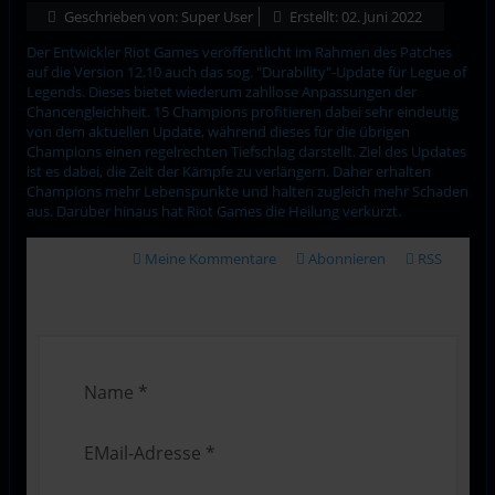
Geschrieben von:
Super User
Erstellt: 02. Juni 2022
Der Entwickler Riot Games veröffentlicht im Rahmen des Patches
auf die Version 12.10 auch das sog. "Durability"-Update für Legue of
Legends. Dieses bietet wiederum zahllose Anpassungen der
Chancengleichheit. 15 Champions profitieren dabei sehr eindeutig
von dem aktuellen Update, während dieses für die übrigen
Champions einen regelrechten Tiefschlag darstellt. Ziel des Updates
ist es dabei, die Zeit der Kämpfe zu verlängern. Daher erhalten
Champions mehr Lebenspunkte und halten zugleich mehr Schaden
aus. Darüber hinaus hat Riot Games die Heilung verkürzt.
Meine Kommentare
Abonnieren
RSS