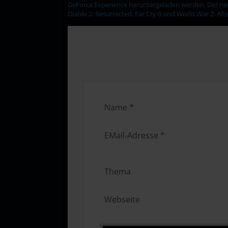
GeForce Experience heruntergeladen werden. Der ne
Diablo 2: Resurrected, Far Cry 6 und World War Z: Af