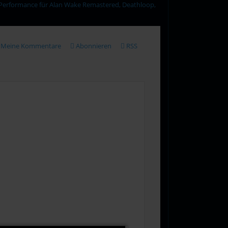
 Performance für Alan Wake Remastered, Deathloop,
Meine Kommentare
Abonnieren
RSS