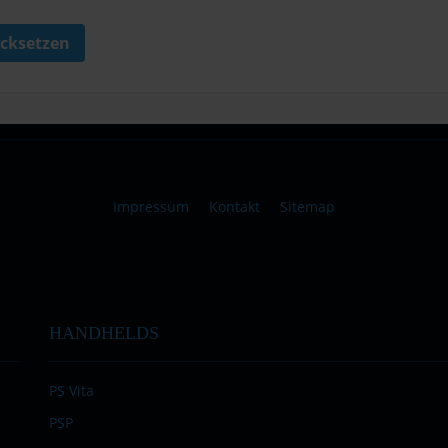
cksetzen
Impressum
Kontakt
Sitemap
HANDHELDS
PS Vita
PSP