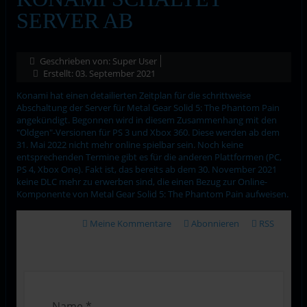
SERVER AB
Geschrieben von:
Super User
Erstellt: 03. September 2021
Konami hat einen detailierten Zeitplan für die schrittweise
Abschaltung der Server für Metal Gear Solid 5: The Phantom Pain
angekündigt. Begonnen wird in diesem Zusammenhang mit den
"Oldgen"-Versionen für PS 3 und Xbox 360. Diese werden ab dem
31. Mai 2022 nicht mehr online spielbar sein. Noch keine
entsprechenden Termine gibt es für die anderen Plattformen (PC,
PS 4, Xbox One). Fakt ist, das bereits ab dem 30. November 2021
keine DLC mehr zu erwerben sind, die einen Bezug zur Online-
Komponente von Metal Gear Solid 5: The Phantom Pain aufweisen.
Meine Kommentare
Abonnieren
RSS