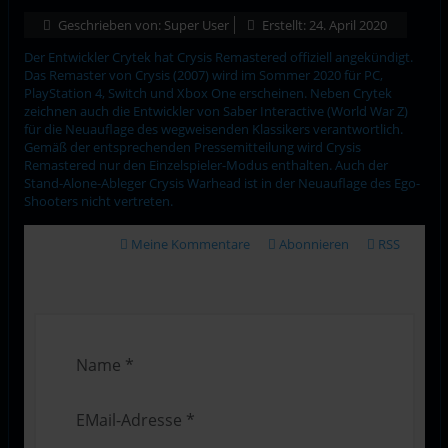
Geschrieben von:
Super User
Erstellt: 24. April 2020
Der Entwickler Crytek hat Crysis Remastered offiziell angekündigt.
Das Remaster von Crysis (2007) wird im Sommer 2020 für PC,
PlayStation 4, Switch und Xbox One erscheinen. Neben Crytek
zeichnen auch die Entwickler von Saber Interactive (World War Z)
für die Neuauflage des wegweisenden Klassikers verantwortlich.
Gemäß der entsprechenden Pressemitteilung wird Crysis
Remastered nur den Einzelspieler-Modus enthalten. Auch der
Stand-Alone-Ableger Crysis Warhead ist in der Neuauflage des Ego-
Shooters nicht vertreten.
Meine Kommentare
Abonnieren
RSS