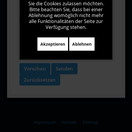
Sie die Cookies zulassen möchten.
Geschäftsbedingungen zu.
Bitte beachten Sie, dass bei einer
Ablehnung womöglich nicht mehr
Ich bin damit einverstanden, dass diese Website
alle Funktionalitäten der Seite zur
meine Daten über dieses Formular erhebt.
Verfügung stehen.
Akzeptieren
Ablehnen
Vorschau
Senden
Zurücksetzen
Impressum
Kontakt
Sitemap