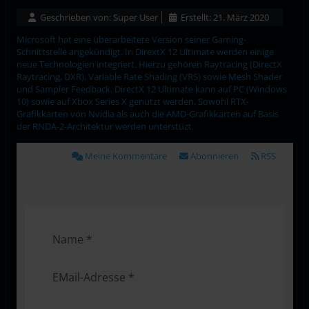
Geschrieben von:
Super User
Erstellt: 21. März 2020
Microsoft hat eine überarbeitete Version seiner Gaming-
Schnittstelle angekündigt. In DirextX 12 Ultimate werden einige
neue Technologien integriert. Hierzu gehören Raytracing (DirectX
Raytracing, DXR), Variable Rate Shading (VRS) sowie Mesh Shader
und Sampler Feedback. DirectX 12 Ultimate kann auf PC (Windows
10) sowie auf Xbox Series X genutzt werden. Sowohl RTX-
Grafikkarten von Nvidia als auch die AMD-Grafikkarten auf Basis
der RNDA-2-Architektur werden unterstüzt.
Meine Kommentare
Abonnieren
RSS