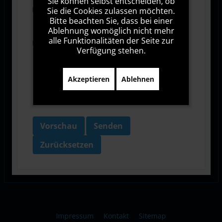
Sie können selbst entscheiden, ob
Sie die Cookies zulassen möchten.
Ich stimme den Allgemeinen
Geschäftsbedingungen zu.
Bitte beachten Sie, dass bei einer
Ablehnung womöglich nicht mehr
alle Funktionalitäten der Seite zur
Ich bin damit einverstanden, dass diese Website
Verfügung stehen.
meine Daten über dieses Formular erhebt.
Akzeptieren
Ablehnen
Vorschau
Senden
Zurücksetzen
Impressum
Kontakt
Sitemap