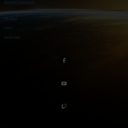
HANDHELDS
PS Vita
PSP
Android