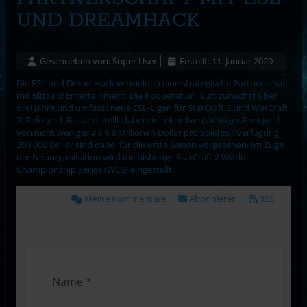
UND DREAMHACK
Geschrieben von:
Super User
Erstellt: 11. Januar 2020
Die ESL und DreamHack vermelden eine strategische Partnerschaft
mit Blizzard Entertainment. Die Kooperation läuft zunächst über
drei Jahre und umfasst neue ESL-Ligen für StarCraft 2 und WarCraft
3: Reforged. Blizzard stellt dabei ein rekordverdächtiges Preisgeld
von nicht weniger als 1,8 Millionen Dollar pro Spiel zur Verfügung.
200.000 Dollar sind dabei für die erste Saison vorgesehen. Im Zuge
der Neuorganisation wird die bisherige StarCraft 2 World
Championship Series (WCS) eingestellt.
Meine Kommentare
Abonnieren
RSS