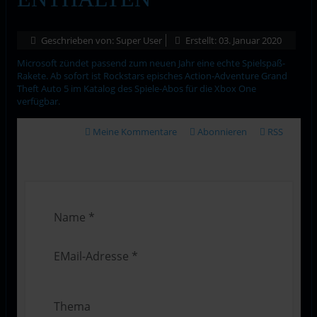
Geschrieben von:
Super User
Erstellt: 03. Januar 2020
Microsoft zündet passend zum neuen Jahr eine echte Spielspaß-
Rakete. Ab sofort ist Rockstars episches Action-Adventure Grand
Theft Auto 5 im Katalog des Spiele-Abos für die Xbox One
verfügbar.
Meine Kommentare
Abonnieren
RSS