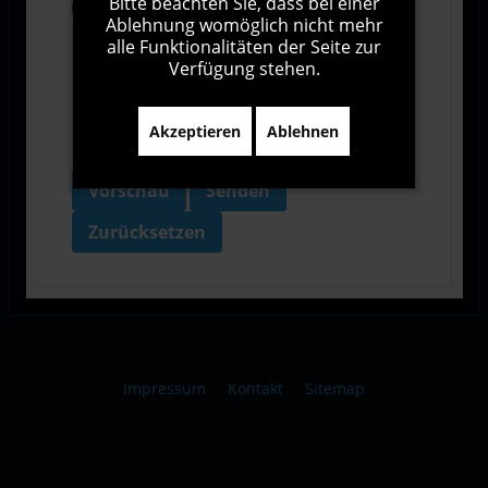
Bitte beachten Sie, dass bei einer
Ich bin damit einverstanden, dass diese Website
Ablehnung womöglich nicht mehr
meine Daten über dieses Formular erhebt.
alle Funktionalitäten der Seite zur
Verfügung stehen.
Akzeptieren
Ablehnen
Vorschau
Senden
Zurücksetzen
Impressum
Kontakt
Sitemap