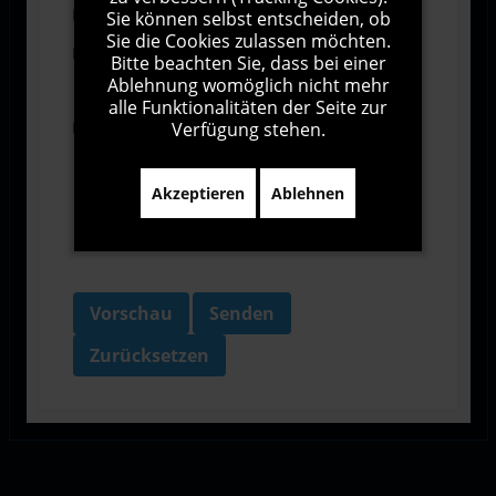
Abonnieren
Sie können selbst entscheiden, ob
Sie die Cookies zulassen möchten.
Ich stimme den Allgemeinen
Bitte beachten Sie, dass bei einer
Geschäftsbedingungen zu.
Ablehnung womöglich nicht mehr
alle Funktionalitäten der Seite zur
Verfügung stehen.
Ich bin damit einverstanden, dass diese Website
meine Daten über dieses Formular erhebt.
Akzeptieren
Ablehnen
Vorschau
Senden
Zurücksetzen