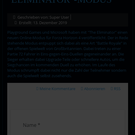
Geschrieben von:
Super User
Erstellt: 13. Dezember 2019
Playground Games und Microsoft haben mit "The Eliminator" einen
neuen Online-Modus für Forza Horizon 4 veröffentlicht. Der in Rede
stehende Modus entpuppt sich dabei als eine Art "Battle Royale" in
der offenen Spielwelt von Großbritannien. Dabei treten zu einer
Partie 72 Fahrer in Eins-gegen-Eins-Duellen gegeneinander an. Die
Sieger erhalten dabei Upgrade-Teile oder schnellere Autos, um die
Siegchancen im kommenden Duell zu erhöhen. Im Laufe des
Modus schrumpft dabei nicht nur die Zahl der Teilnehmer sondern
auch die Spielwelt selbst zusehends.
Meine Kommentare
Abonnieren
RSS