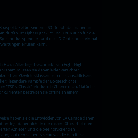
s Boxspektakel bei seinem PS3-Debüt aber näher an
n dürfen, ist Fight Night - Round 3 nun auch für die
n Spielmodus spendiert und die HD-Grafik noch einmal
Erwartungen erfüllen kann.
Hoya. Allerdings beschränkt sich Fight Night -
 Abraham müssen sie daher leider verzichten.
chiedlichen Gewichtsklassen treten sie anschließend
chkeit, legendäre Kämpfe der Boxgeschichte
uen "ESPN Classic"-Modus die Chance dazu. Natürlich
nkurrenten bestreiten sie offline an einem
rweise haben sie die Entwickler von EA Canada daher
tion liegt daher nicht in der dezent überarbeiteten
llierten Athleten und die beeindruckenden
ssung auf demselben Niveau wie die bereits seit