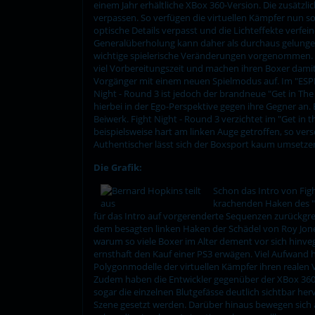
einem Jahr erhältliche XBox 360-Version. Die zusätzl
verpassen. So verfügen die virtuellen Kämpfer nun 
optische Details verpasst und die Lichteffekte verfei
Generalüberholung kann daher als durchaus gelung
wichtige spielerische Veränderungen vorgenommen. S
viel Vorbereitungszeit und machen ihren Boxer damit 
Vorgänger mit einem neuen Spielmodus auf. Im "ESPN 
Night - Round 3 ist jedoch der brandneue "Get in Th
hierbei in der Ego-Perspektive gegen ihre Gegner an
Beiwerk. Fight Night - Round 3 verzichtet im "Get in 
beispielsweise hart am linken Auge getroffen, so ver
Authentischer lässt sich der Boxsport kaum umsetze
Die Grafik:
Schon das Intro von Figh
krachenden Haken des "E
für das Intro auf vorgerenderte Sequenzen zurückgrei
dem besagten linken Haken der Schädel von Roy Jones 
warum so viele Boxer im Alter dement vor sich hinve
ernsthaft den Kauf einer PS3 erwägen. Viel Aufwand h
Polygonmodelle der virtuellen Kämpfer ihren realen 
Zudem haben die Entwickler gegenüber der XBox 360
sogar die einzelnen Blutgefässe deutlich sichtbar he
Szene gesetzt werden. Darüber hinaus bewegen sich