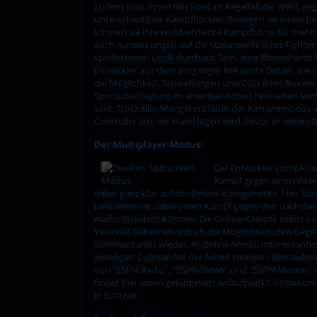
Zudem lässt ihnen das Spiel im Regelfall die Wahl, 
unterschiedliche Kampfbörsen. Besiegen sie einen bes
können sie ihre wohlverdiente Kampfbörse für mehr o
auch Auswirkungen auf die Statuswerte ihres Fighters
spielinternen Logik durchaus Sinn, eine Boxershorts f
Entwickler aus dem Vorgänger bekannte Details wie 
die Möglichkeit, Schwellungen und Cuts ihres Boxers
Sportübertragung im amerikanischen Fernsehen verfolg
sind. Trotz aller Mängel entfaltet der Karrieremodus
Controller aus der Hand legen wird, bevor er sein
Der Multiplayer-Modus:
Die Entwickler von EA C
Kampf gegen einen ihrer 
dabei ganz klar auf der Online-Komponente. Hier kö
bestreiten sie dabei einen Kampf gegen den nächsten
maßschneidern können. Die Online-Kämpfe selbst ver
Vermisst haben wir jedoch die Möglichkeit, den Geg
kommentarlos wieder im Online-Menü. Interessante
jeweiligen Cutman bei der Arbeit zusehen. Wer aufm
von "ESPN Radio", "ESPN News" und "ESPN Motion" in
findet hier einen gelungenen Anlaufpunkt. So bekom
in Echtzeit.