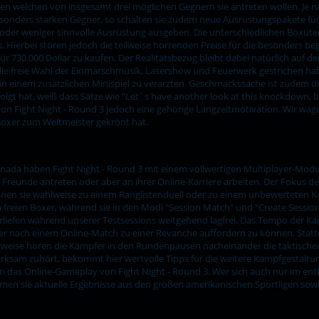
gegen welchen von insgesamt drei möglichen Gegnern sie antreten wollen. Je
onders starken Gegner, so schalten sie zudem neue Ausrüstungspakete für de
der weniger sinnvolle Ausrüstung ausgeben. Die unterschiedlichen Boxutensi
. Hierbei stören jedoch die teilweise horrenden Preise für die besonders be
ür 730.000 Dollar zu kaufen. Der Realitätsbezug bleibt dabei natürlich auf 
die freie Wahl der Einmarschmusik, Lasershow und Feuerwerk gestrichen ha
 in einem zusätzlichen Minispiel zu verarzten. Geschmackssache ist zudem 
t hat, weiß dass Sätze wie "Let´s have another look at this knockdown, bro
 von Fight Night - Round 3 jedoch eine gehörige Langzeitmotivation. Wir wa
en Boxer zum Weltmeister gekrönt hat.
anada haben Fight Night - Round 3 mit einem vollwertigen Multiplayer-Modus
Freunde antreten oder aber an ihrer Online-Karriere arbeiten. Der Fokus de
nnen sie wahlweise zu einem Ranglistenduell oder zu einem unbewerteten K
 freien Boxer, während sie in den Modi "Session Match" und "Create Sessio
liefen während unserer Testsessions weitgehend lagfrei. Das Tempo der Kä
ner nach einem Online-Match zu einer Revanche auffordern zu können. Stat
rweise hören die Kämpfer in den Rundenpausen nacheinander die taktisch
erksam zuhört, bekommt hier wertvolle Tipps für die weitere Kampfgestalt
 das Online-Gameplay von Fight Night - Round 3. Wer sich auch nur im entf
men sie aktuelle Ergebnisse aus den großen amerikanischen Sportligen sow