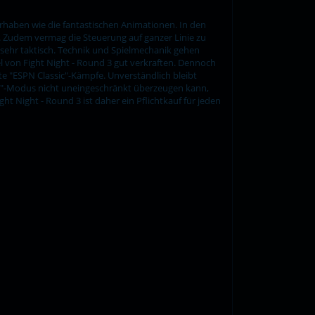
rhaben wie die fantastischen Animationen. In den
 Zudem vermag die Steuerung auf ganzer Linie zu
i sehr taktisch. Technik und Spielmechanik gehen
l von Fight Night - Round 3 gut verkraften. Dennoch
te "ESPN Classic"-Kämpfe. Unverständlich bleibt
ing"-Modus nicht uneingeschränkt überzeugen kann,
t Night - Round 3 ist daher ein Pflichtkauf für jeden