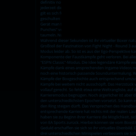
definitiv noch mehr zu bieten als nur eine hervorra
jederzeit die volle Kontrolle über ihren Boxer und k
gilt es sich für jeden Kampf die richtige Taktik zure
geschulten Faustkämpfer. Folgt man hier jedoch dem a
Gerät man trotz aller taktischen Raffinesse gegen e
Punches" versuchen. Sowohl der "Flash KO" als auch 
taumeln. Nun reicht ein weiterer harter Treffer und 
Während dieser Sekunden ist ihr virtueller Boxer na
Großteil der Faszination von Fight Night - Round 3 au
Modus leider ab. So ist es aus der Ego-Perspektive 
Komponente der Faustkämpfe geht verloren. Bei aller o
"ESPN Classic"-Modus. Die Idee legendäre Kämpfe wie 
Kämpfe dank eines ansprechenden Ingame-Videos noch
noch eine historisch passende Sounduntermalung. Wen
Kämpfe der Boxgeschichte auch entsprechend umzusetz
Kämpfe bei weitem nicht ausschöpft. Das Herzstück v
vollauf gerecht. So fehlt etwa eine Weltrangliste, a
Karrieremodus begnügen. Noch ärgerlicher ist aber d
den unterschiedlichsten Epochen vorsetzt. So kann e
den Ring steigen dürft. Das Versprechen des Handbuchs
entsprechende Karriere hat nichts mit der realen La
haben sie zu Beginn ihrer Karriere die Möglichkeit, s
von EA Sports zurück. Hierbei können sie vom Boxstil
Geduld erschaffen sie sich so ihr virtuelles Ebenbild
drei unterschiedlichen Minispielen verbessern sie Sch