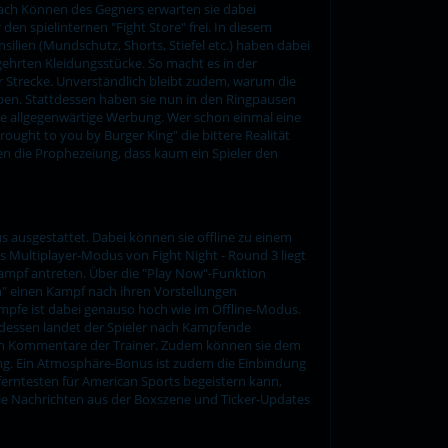
 nach Können des Gegners erwarten sie dabei
n spielinternen "Fight Store" frei. In diesem
lien (Mundschutz, Shorts, Stiefel etc.) haben dabei
gehrten Kleidungsstücke. So macht es in der
der Strecke. Unverständlich bleibt zudem, warum die
ben. Stattdessen haben sie nun in den Ringpausen
die allgegenwärtige Werbung. Wer schon einmal eine
ught to you by Burger King" die bittere Realität
gen die Prophezeiung, dass kaum ein Spieler den
 ausgestattet. Dabei können sie offline zu einem
s Multiplayer-Modus von Fight Night - Round 3 liegt
ampf antreten. Über die "Play Now"-Funktion
n" einen Kampf nach ihren Vorstellungen
mpfe ist dabei genauso hoch wie im Offline-Modus.
tdessen landet der Spieler nach Kampfende
en Kommentare der Trainer. Zudem können sie dem
ung. Ein Atmosphäre-Bonus ist zudem die Einbindung
erntesten für American Sports begeistern kann,
ie Nachrichten aus der Boxszene und Ticker-Updates