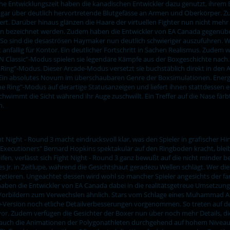
iche Entwicklungszeit haben die kanadischen Entwickler dazu genutzt, ihrem 
sogar über deutlich hervortretende Blutgefässe an Armen und Oberkörper. 
nert. Darüber hinaus glänzen die Haare der virtuellen Fighter nun nicht mehr
en bezeichnet werden. Zudem haben die Entwickler von EA Canada gegenüb
o sind die desaströsen Haymaker nun deutlich schwieriger auszuführen. W
anfällig für Kontor. Ein deutlicher Fortschritt in Sachen Realismus. Zudem
Classic"-Modus spielen sie legendäre Kämpfe aus der Boxgeschichte nach. D
e Ring"-Modus. Dieser Arcade-Modus versetzt sie buchstäblich direkt in den
. Ein absolutes Novum im überschaubaren Genre der Boxsimulationen. Energi
the Ring"-Modus auf derartige Statusanzeigen und liefert ihnen stattdessen ei
schwimmt die Sicht während ihr Auge zuschwillt. Ein Treffer auf die Nase fä
n.
t Night - Round 3 macht eindrucksvoll klar, was den Spieler in grafischer Hi
xecutioners" Bernard Hopkins spektakulär auf den Ringboden kracht, blei
fen, verlässt sich Fight Night - Round 3 ganz bewußt auf die nicht minder 
Jr. in Zeitlupe, während die Gesichtshaut geradezu Wellen schlägt. Wer dies
getieren. Ungeachtet dessen wird wohl so mancher Spieler angesichts der fa
aben die Entwickler von EA Canada dabei in die realitätsgetreue Umsetzung 
Vorbildern zum Verwechslen ähnlich. Stars vom Schlage eines Muhammad Ali
-Version noch etliche Detailverbesserungen vorgenommen. So treten auf 
rvor. Zudem verfügen die Gesichter der Boxer nun über noch mehr Details, d
 auch die Animationen der Polygonathleten durchgehend auf hohem Niveau.