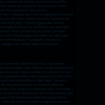
Boxspektakel den letzten optischen Feinschliff zu
Zudem haben die Entwickler den Gesichtern mehr
 wie frisch gebohnert. Die optische
er dem Vorgänger auch eine wenige jedoch durchaus
ie auch die neuen "Impact-Punches" brauchen sie
 wartet Fight Night - Round 3 gegenüber seinem
er eigentliche Clou an der PS3-Version von Fight
 Athleten hinter den Boxhandschuhen. Sie treten
e- und Trefferanzeigen sind dabei nur optionales
n Trefferfeedback in Spielgrafik. Werden sie
rbt dagegen den unteren Bildschirmrand rot.
nsicht erwartet. Wenn Roy Jones Jr. nach einem
ben keine Fragen offen. Während andere Blockbuster
beeindruckende Ingame-Grafik. So verformt sich nach
e hyperrealen Bilder sieht, wundert sich nicht mehr,
ntastischen HD-Grafik von Fight Night - Round 3
der Kämpfer investiert. Im Ergebnis sehen die
 oder Oscar de la Hoya erkennen sie so auf Anhieb.
den muskulösen Oberkörpern der Polygonhelden jetzt
ie durch ein verbessertes Beleuchtungssystem in
 Selbst bei anspruchsvollen Schlagkombinationen