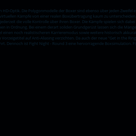
n HD-Optik. Die Polygonmodelle der Boxer sind ebenso über jeden Zweifel e
irtuellen Kämpfe von einer realen Boxübertragung kaum zu unterscheiden.
jederzeit die volle Kontrolle über ihren Boxer. Die Kämpfe spielen sich dabe
en in Ordnung. Bei einem derart soliden Grundgerüst lassen sich die Mänge
l einen noch realistischeren Karrieremodus sowie weitere historisch akkura
Vorzeigetitel auf Anti-Aliasing verzichten. Da auch der neue "Get in the R
t. Dennoch ist Fight Night - Round 3 eine hervorragende Boxsimulation. Figh