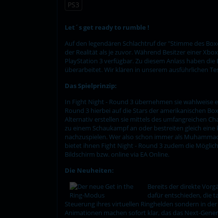
PS3
Let´s get ready to rumble !
Auf den legendären Schlachtruf der "Stimme des Boxe
der Realität als je zuvor. Während Besitzer einer Xbo
PlayStation 3 verfügbar. Zu diesem Anlass haben die
überarbeitet. Wir klären in unserem ausführlichen Tes
Das Spielprinzip:
In Fight Night - Round 3 übernehmen sie wahlweise e
Round 3 hierbei auf die Stars der amerikanischen Box
Alternativ erstellen sie mittels des umfangreichen C
zu einem Schaukampf an oder bestreiten gleich eine k
nachzuspielen. Wer also schon immer als Muhammad Al
bietet ihnen Fight Night - Round 3 zudem die Möglic
Bildschirm bzw. online via EA Online.
Die Neuheiten:
Bereits der direkte Vorg
dafür entschieden, die t
Steuerung ihres virtuellen Ringhelden sondern in de
Animationen machen sofort klar, das das Next-Genera