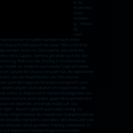
gen. Durch die "Total Punch Control" haben sie
riere die unterschiedlichsten Boxer begegnen werden,
er anders boxen müssen als gegen einen technisch
ghten" sollten sich bald erste Erfolge einstellen.
man sein Glück immer noch mit einem der sog. "Impact
nd lassen den Gegner hilflos durch den Ring
"Impact Punches" einiges an Vorbereitungszeit.
Komponente der virtuellen Kämpfe macht einen
n Anspruchs fällt jedoch der neue "Get in the Ring"-
äge werden somit zur Glückssache. Die taktische
ine nette Zugabe. Gleiches gilt leider auch für den
msetzung. Während der Einstieg in die klassischen
en Duelle. So erwarten euch weder Orginal-Arenen
s EA Canada die Chance verspielt hat, die legendären
odus, der die Möglichkeiten der historischen
d das Spiel dem eigenen Simulationsanspruch nicht
h mit einem simplen Statusbalken im Hauptmenü des
gner schon zu Beginn eurer Karriere Boxlegenden aus
n müsst und erst Jahre später gegen Muhammad Ali in
t sich ebenfalls schnell als heiße Luft. Die
Night - Round 3 jedoch auch vieles richtig. So
 endlosen Möglichkeiten des bewährten Charaktereditors
res virtuellen Kämpfers verändern. Mit etwas Zeit und
lnen Kämpfen durch gezieltes Training verbessern. In
n sich dabei noch bessere Ergebnisse erzielen.