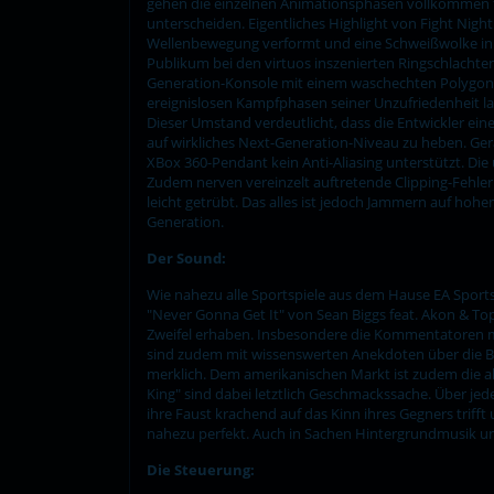
gehen die einzelnen Animationsphasen vollkommen fl
unterscheiden. Eigentliches Highlight von Fight Nigh
Wellenbewegung verformt und eine Schweißwolke in Ri
Publikum bei den virtuos inszenierten Ringschlachten
Generation-Konsole mit einem waschechten Polygon
ereignislosen Kampfphasen seiner Unzufriedenheit lau
Dieser Umstand verdeutlicht, dass die Entwickler e
auf wirkliches Next-Generation-Niveau zu heben. Ger
XBox 360-Pendant kein Anti-Aliasing unterstützt. 
Zudem nerven vereinzelt auftretende Clipping-Fehle
leicht getrübt. Das alles ist jedoch Jammern auf hoh
Generation.
Der Sound:
Wie nahezu alle Sportspiele aus dem Hause EA Sports
"Never Gonna Get It" von Sean Biggs feat. Akon & To
Zweifel erhaben. Insbesondere die Kommentatoren m
sind zudem mit wissenswerten Anekdoten über die Bo
merklich. Dem amerikanischen Markt ist zudem die a
King" sind dabei letztlich Geschmackssache. Über j
ihre Faust krachend auf das Kinn ihres Gegners trifft
nahezu perfekt. Auch in Sachen Hintergrundmusik und
Die Steuerung: