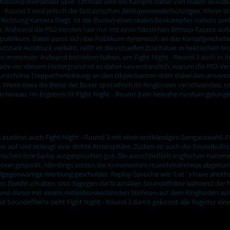
ießend ineinander über. Oftmals sind die Kämpfe daher von realen Boxüber
t - Round 3 sind jedoch die fantastischen Zeitlupenwiederholungen. Wenn sic
chtung Kamera fliegt, ist die Illusion eines realen Boxkampfes nahezu pe
. Während die PS2-Version hier nur mit einer hässlichen Bitmap-Tapete aufw
publikum. Dabei passt sich das Publikum dynamisch an das Kampfgescheh
tstark Ausdruck verleiht, reißt es die virtuellen Zuschauer in hektischen 
inen immensen Aufwand betrieben haben, um Fight Night - Round 3 auch in 
ade vor diesem Hintergrund ist es daher unverständlich, warum die PS3-Ver
Die unschöne Treppechenbildung an den Objektkanten stört dabei den anson
r. Wenn etwa die Beine der Boxer sporadisch im Ringboden verschwinden, i
em Niveau. Im Ergebnis ist Fight Night - Round 3 ein beinahe rundum gelung
 punktet auch Fight Night - Round 3 mit einer erstklassigen Songauswahl. 
pic auf und erzeugt eine dichte Atmosphäre. Zudem ist auch die Soundkuliss
achen ihre Sache ausgesprochen gut. Die ausschließlich englischen Komm
xer gespickt. Allerdings setzen die Kommentare manchmal etwas abgehackt e
llgegenwärtige Werbung geschuldet. Replay-Sprüche wie "Let´s have anothe
eden Zweifel erhaben sind dagegen die brachialen Soundeffekte während der
 und dieser mit einem mitleidserweckenden Stöhnen auf dem Ringboden aufschlä
 Soundeffekte zieht Fight Night - Round 3 damit gekonnt alle Register ein