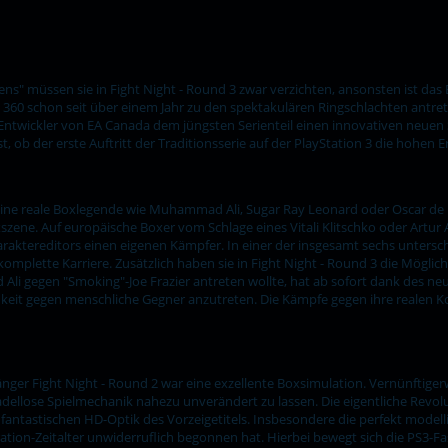
ns" müssen sie in Fight Night - Round 3 zwar verzichten, ansonsten ist da
x 360 schon seit über einem Jahr zu den spektakulären Ringschlachten antrete
 Entwickler von EA Canada dem jüngsten Serienteil einen innovativen neue
t, ob der erste Auftritt der Traditionsserie auf der PlayStation 3 die hohen 
ine reale Boxlegende wie Muhammad Ali, Sugar Ray Leonard oder Oscar de la 
szene. Auf europäische Boxer vom Schlage eines Vitali Klitschko oder Artur
haraktereditors einen eigenen Kämpfer. In einer der insgesamt sechs unters
omplette Karriere. Zusätzlich haben sie in Fight Night - Round 3 die Mögli
i gegen "Smoking"-Joe Frazier antreten wollte, hat ab sofort dank des ne
hkeit gegen menschliche Gegner anzutreten. Die Kämpfe gegen ihre realen Ko
änger Fight Night - Round 2 war eine exzellente Boxsimulation. Vernünftige
adellose Spielmechanik nahezu unverändert zu lassen. Die eigentliche Revolu
r fantastischen HD-Optik des Vorzeigetitels. Insbesondere die perfekt mode
tion-Zeitalter unwiderruflich begonnen hat. Hierbei bewegt sich die PS3-Fa