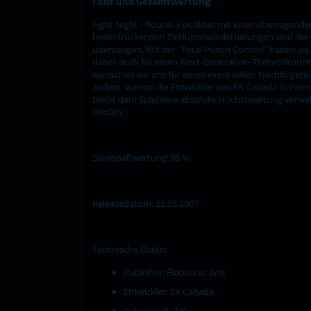
Fazit und Gesamtwertung:
Fight Night - Round 3 punktet mit einer überragende
beeindruckenden Zeitlupenwiederholungen sind die v
überzeugen. Mit der "Total Punch Control" haben sie 
daher auch für einen Next-Generation-Titel vollkomm
wünschen wir uns für einen eventuellen Nachfolgetite
zudem, warum die Entwickler von EA Canada in ihrem 
bleibt dem Spiel eine absolute Höchstwertung verwehr
Boxfan.
Spielspaßwertung: 85 %
Releasedatum: 22.03.2007
Technische Daten:
Publisher: Electronic Arts
Entwickler: EA Canada
Videomodi: 720p