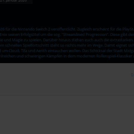
6 für die Nintendo Switch 2 veröffentlicht. Zugleich erscheint für die PlayS
nix seinen Erfolgstitel um die sog. "Streamlined Progression". Diese gibt de
nd Magie zu spielen. Darüber hinaus stehen euch auch die extrastarken Angri
schnellen Spielfortschritt steht so nichts mehr im Wege. Damit eignet sich
nd um Cloud, Tifa und Aerith eintauchen wollen. Das Schicksal der Stadt Midga
ahlreichen und schwierigen Kämpfen in dem modernen Rollenspiel-Klassike