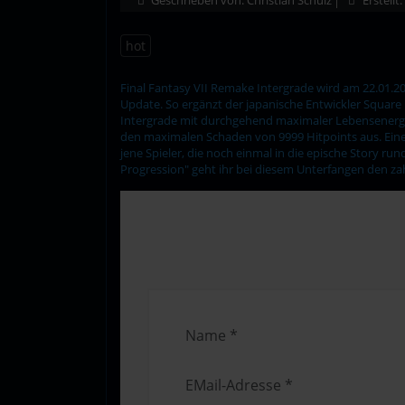
hot
Final Fantasy VII Remake Intergrade wird am 22.01.202
Update. So ergänzt der japanische Entwickler Square E
Intergrade mit durchgehend maximaler Lebensenergie u
den maximalen Schaden von 9999 Hitpoints aus. Einem 
jene Spieler, die noch einmal in die epische Story ru
Progression" geht ihr bei diesem Unterfangen den z