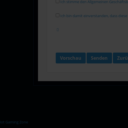
Ich stimme den Allgemeinen Geschäfts
Ich bin damit einverstanden, dass dies
Vorschau
Senden
Zurü