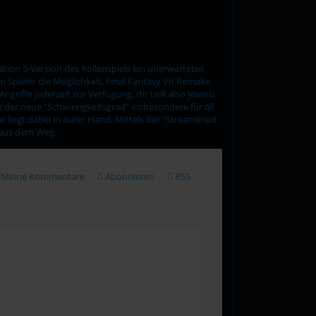
tation 5-Version des Rollenspiels ein unerwartetes
m Spieler die Möglichkeit, Final Fantasy VII Remake
ffe jederzeit zur Verfügung. Ihr teilt also jeweils
 der neue "Schwierigkeitsgrad" insbesondere für all
r liegt dabei in eurer Hand. Mittels der "Streamlined
r aus dem Weg.
Meine Kommentare
Abonnieren
RSS