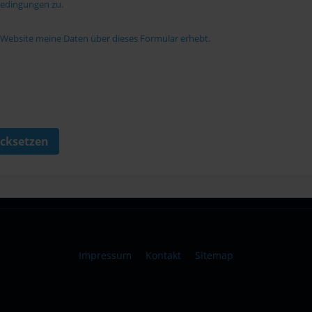
bedingungen zu.
e Website meine Daten über dieses Formular erhebt.
cksetzen
Impressum
Kontakt
Sitemap