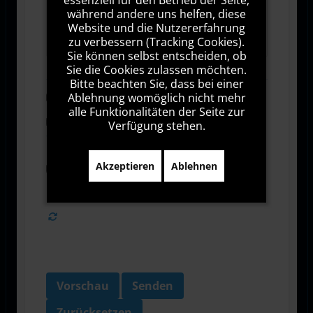
während andere uns helfen, diese
1000
Zeichen übrig
Website und die Nutzererfahrung
zu verbessern (Tracking Cookies).
Sie können selbst entscheiden, ob
Sie die Cookies zulassen möchten.
Bitte beachten Sie, dass bei einer
Ablehnung womöglich nicht mehr
Abonnieren
alle Funktionalitäten der Seite zur
Ich stimme den Allgemeinen
Verfügung stehen.
Geschäftsbedingungen zu.
Akzeptieren
Ablehnen
Ich bin damit einverstanden, dass diese Website
meine Daten über dieses Formular erhebt.
Vorschau
Senden
Zurücksetzen