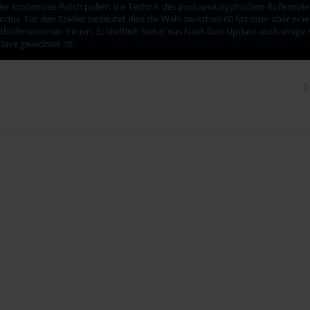
er kostenlose Patch poliert die Technik des postapokalyptischen Rollenspiel
us. Für den Spieler bedeutet dies die Wahl zwischen 60 fps oder aber ein
tbildmonitoren freuen. Schließlich bietet das Next-Gen-Update auch einige ne
nklave gewidmet ist.