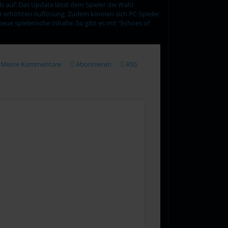
s auf. Das Update lässt dem Spieler die Wahl
er erhöhten Auflösung. Zudem können sich PC-Spieler
ue spielerische Inhalte. So gibt es mit "Echoes of
Meine Kommentare
Abonnieren
RSS