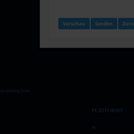
Vorschau
Senden
Zurü
PLATFORMS
PC