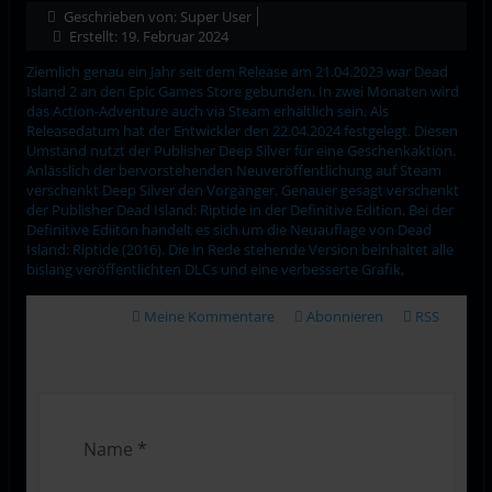
Geschrieben von:
Super User
Erstellt: 19. Februar 2024
Ziemlich genau ein Jahr seit dem Release am 21.04.2023 war Dead
Island 2 an den Epic Games Store gebunden. In zwei Monaten wird
das Action-Adventure auch via Steam erhältlich sein. Als
Releasedatum hat der Entwickler den 22.04.2024 festgelegt. Diesen
Umstand nutzt der Publisher Deep Silver für eine Geschenkaktion.
Anlässlich der bervorstehenden Neuveröffentlichung auf Steam
verschenkt Deep Silver den Vorgänger. Genauer gesagt verschenkt
der Publisher Dead Island: Riptide in der Definitive Edition. Bei der
Definitive Ediiton handelt es sich um die Neuauflage von Dead
Island: Riptide (2016). Die in Rede stehende Version beinhaltet alle
bislang veröffentlichten DLCs und eine verbesserte Grafik,
Meine Kommentare
Abonnieren
RSS