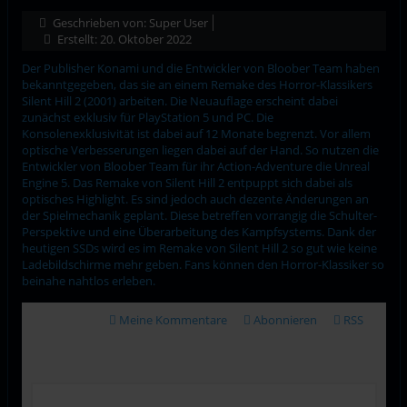
Geschrieben von:
Super User
Erstellt: 20. Oktober 2022
Der Publisher Konami und die Entwickler von Bloober Team haben
bekanntgegeben, das sie an einem Remake des Horror-Klassikers
Silent Hill 2 (2001) arbeiten. Die Neuauflage erscheint dabei
zunächst exklusiv für PlayStation 5 und PC. Die
Konsolenexklusivität ist dabei auf 12 Monate begrenzt. Vor allem
optische Verbesserungen liegen dabei auf der Hand. So nutzen die
Entwickler von Bloober Team für ihr Action-Adventure die Unreal
Engine 5. Das Remake von Silent Hill 2 entpuppt sich dabei als
optisches Highlight. Es sind jedoch auch dezente Änderungen an
der Spielmechanik geplant. Diese betreffen vorrangig die Schulter-
Perspektive und eine Überarbeitung des Kampfsystems. Dank der
heutigen SSDs wird es im Remake von Silent Hill 2 so gut wie keine
Ladebildschirme mehr geben. Fans können den Horror-Klassiker so
beinahe nahtlos erleben.
Meine Kommentare
Abonnieren
RSS