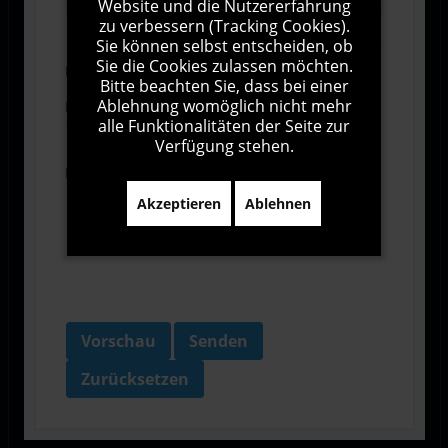
Website und die Nutzererfahrung
zu verbessern (Tracking Cookies).
Sie können selbst entscheiden, ob
Sie die Cookies zulassen möchten.
Abonnieren
Bitte beachten Sie, dass bei einer
Ablehnung womöglich nicht mehr
Ich stimme den Allgemeinen
alle Funktionalitäten der Seite zur
Geschäftsbedingungen zu.
Verfügung stehen.
Ich bin damit einverstanden, dass diese Website
meine Daten über dieses Formular erhebt.
Akzeptieren
Ablehnen
Vorschau
Senden
Zurücksetzen