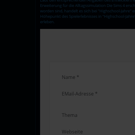
Erweiterung für die Alltagssimulation Die Sims 4 er
worden sind, handelt es sich bei "Highschool-Jahre" 
Höhepunkt des Spielerlebnisses in "Highschool-Jahre" 
erleben.