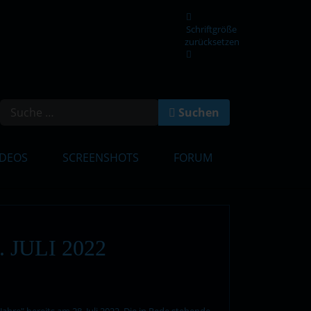
Schriftgröße
zurücksetzen
en
Suchen
IDEOS
SCREENSHOTS
FORUM
 JULI 2022
e" bereits am 28. Juli 2022. Die in Rede stehende