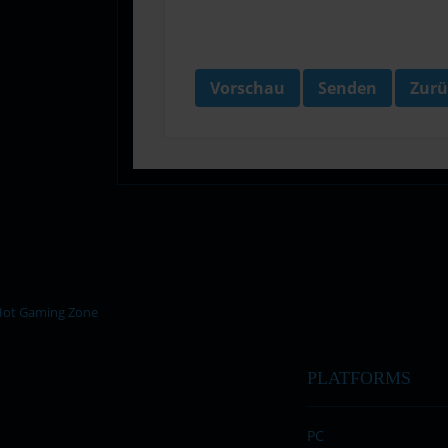
Vorschau
Senden
Zurü
PLATFORMS
PC