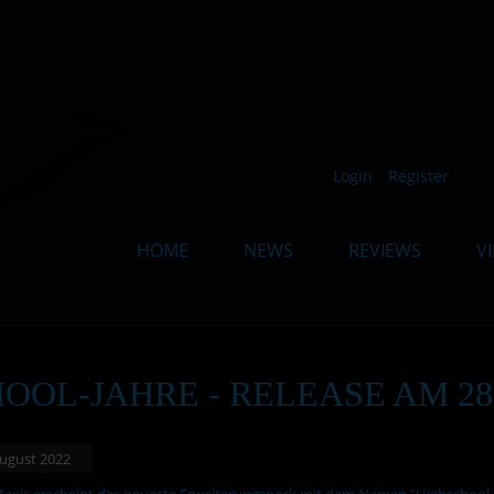
Such
Login
Register
HOME
NEWS
REVIEWS
V
HOOL-JAHRE - RELEASE AM 28.
 August 2022
xis erscheint das neueste Erweiterungspack mit dem Namen "Highschool-Jahr