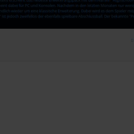
scheint dabei für PC und Konsolen. Nachdem in den letzten Monaten nur wen
endlich wieder um eine klassische Erweiterung. Dabei wird es dem Spieler mö
ist jedoch zweifellos der ebenfalls spielbare Abschlussball. Der bekannte "P