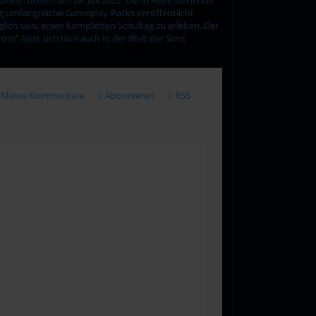
ig umfangreiche Gameplay-Packs veröffentlicht
glich sein, einen kompletten Schultag zu erleben. Der
rom" lässt sich nun auch in der Welt der Sims
Meine Kommentare
Abonnieren
RSS