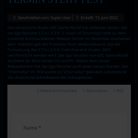
Geschrieben von:
Super User
Erstellt: 15. Juni 2022
Das ukrainische Studio GSC Game World hat verlauten lassen, das
der Ego-Shooter S.T.A.L.K.E.R. 2: Heart of Chornobyl nicht zu dem
zunächst kommunizierten Release-Termin im Dezember erscheinen
wird. Vielmehr gab der Publisher Koch Media bekannt, das die
Fortsetzung des S.T.A.L.K.E.R.-Franchise erst im Jahr 2023
veröffentlicht werden wird. Der Ego-Shooter von GSC Game World
erscheint für Xbox Series X/S und PC. Neben dem neuen
Releasetermin hat der Ego-Shooter auch einen neuen Namen. Das
"Chernobyl" im Titel wurde zu "Chornobyl" geändert. Letzteres ist
die ukrainische Schreibweise des Schauplatzes.
Meine Kommentare
Abonnieren
RSS