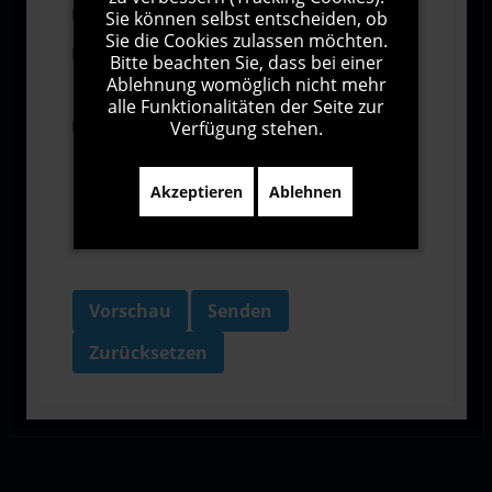
Abonnieren
Sie können selbst entscheiden, ob
Sie die Cookies zulassen möchten.
Ich stimme den Allgemeinen
Bitte beachten Sie, dass bei einer
Geschäftsbedingungen zu.
Ablehnung womöglich nicht mehr
alle Funktionalitäten der Seite zur
Verfügung stehen.
Ich bin damit einverstanden, dass diese Website
meine Daten über dieses Formular erhebt.
Akzeptieren
Ablehnen
Vorschau
Senden
Zurücksetzen