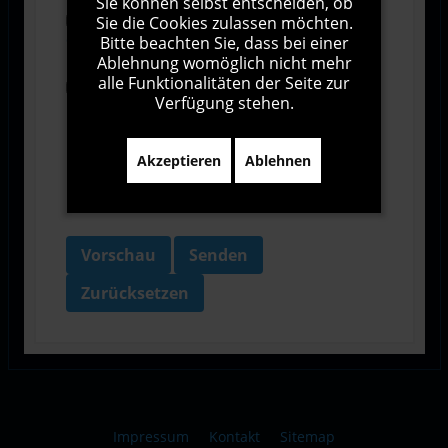
Sie können selbst entscheiden, ob
Sie die Cookies zulassen möchten.
Ich stimme den Allgemeinen
Geschäftsbedingungen zu.
Bitte beachten Sie, dass bei einer
Ablehnung womöglich nicht mehr
alle Funktionalitäten der Seite zur
Ich bin damit einverstanden, dass diese Website
Verfügung stehen.
meine Daten über dieses Formular erhebt.
Akzeptieren
Ablehnen
Vorschau
Senden
Zurücksetzen
Impressum
Kontakt
Sitemap