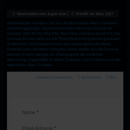
Geschrieben von:
Super User
Erstellt: 04. März 2021
Die Entwickler von den Cold Iron Studios haben Aliens: Fireteam
offiziell angkündigt. Demnach erscheint der Koop-Shooter im
Sommer 2021 für PC, PS4, PS5, Xbox One und Xbox Series X/S. Der
Survival-Shooter wird aus der Third-Person-Perspektive gesteuert.
An Bord der USS Endeavor muss das namensgebende Aliens:
Fireteam ums Überleben kämpfen. Dabei stellen sich die Colonial
Marines in nicht weniger als 4 Kampagnen der tödlichen
Bedrohung. Angesiedelt ist Aliens: Fireteam rund 23 Jahre nach der
legendären Alien-Triologie.
Meine Kommentare
Abonnieren
RSS