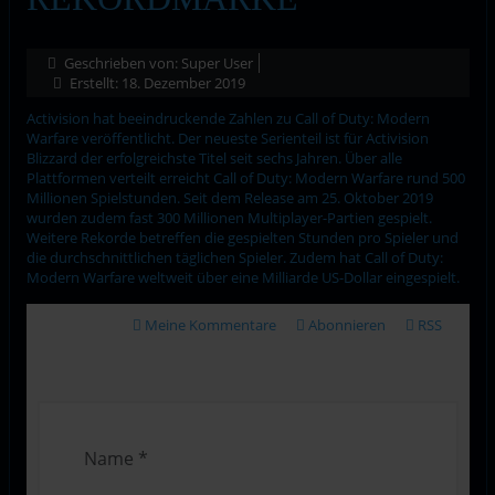
Geschrieben von:
Super User
Erstellt: 18. Dezember 2019
Activision hat beeindruckende Zahlen zu Call of Duty: Modern
Warfare veröffentlicht. Der neueste Serienteil ist für Activision
Blizzard der erfolgreichste Titel seit sechs Jahren. Über alle
Plattformen verteilt erreicht Call of Duty: Modern Warfare rund 500
Millionen Spielstunden. Seit dem Release am 25. Oktober 2019
wurden zudem fast 300 Millionen Multiplayer-Partien gespielt.
Weitere Rekorde betreffen die gespielten Stunden pro Spieler und
die durchschnittlichen täglichen Spieler. Zudem hat Call of Duty:
Modern Warfare weltweit über eine Milliarde US-Dollar eingespielt.
Meine Kommentare
Abonnieren
RSS