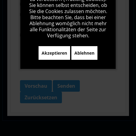
Abonnieren
Sie können selbst entscheiden, ob
Sie die Cookies zulassen möchten.
Ich stimme den Allgemeinen
Bitte beachten Sie, dass bei einer
Geschäftsbedingungen zu.
Ablehnung womöglich nicht mehr
alle Funktionalitäten der Seite zur
Verfügung stehen.
Ich bin damit einverstanden, dass diese Website
meine Daten über dieses Formular erhebt.
Akzeptieren
Ablehnen
Vorschau
Senden
Zurücksetzen